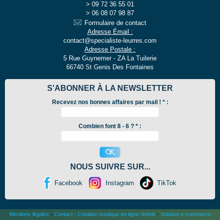
09 72 36 55 01
06 08 07 98 87
Formulaire de contact
Adresse Émail :
contact@specialiste-leurres.com
Adresse Postale :
5 Rue Guynemer - ZA La Tuilerie
66740 St Genis Des Fontaines
S'ABONNER À LA NEWSLETTER
Recevez nos bonnes affaires par mail !
*
:
Combien font 8 - 6 ? * :
NOUS SUIVRE SUR...
Facebook
Instagram
TikTok
Mentions légales
-
Contact
-
Création boutique en ligne Nethik
-
Solution e-commerce