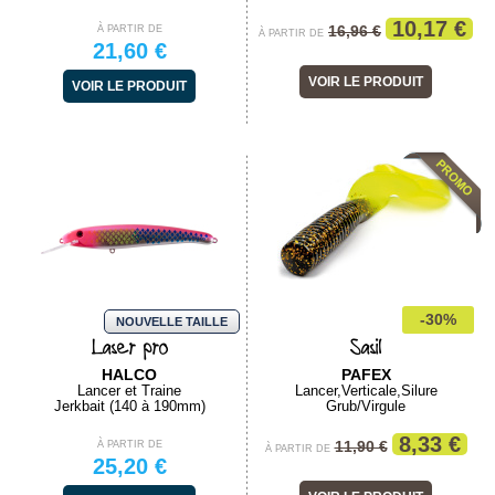
10,17 €
16,96 €
À PARTIR DE
À PARTIR DE
21,60 €
VOIR LE PRODUIT
VOIR LE PRODUIT
-30%
NOUVELLE TAILLE
Laser pro
Sasil
HALCO
PAFEX
Lancer et Traine
Lancer,Verticale,Silure
Jerkbait (140 à 190mm)
Grub/Virgule
8,33 €
11,90 €
À PARTIR DE
À PARTIR DE
25,20 €