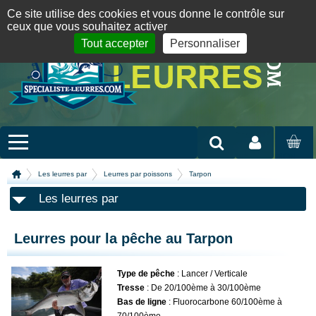
Panneau de gestion des cookies
09 72 36 55 01
06 08 07 98 87
par mail
English version
Ce site utilise des cookies et vous donne le contrôle sur
ceux que vous souhaitez activer
Tout accepter
Personnaliser
Mon compte
MON
PANIER
Les leurres par
Leurres par poissons
Tarpon
Les leurres par
Leurres pour la pêche au Tarpon
Type de pêche
: Lancer / Verticale
Tresse
: De 20/100ème à 30/100ème
Bas de ligne
: Fluorocarbone 60/100ème à