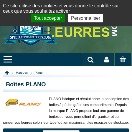
Panneau de gestion des cookies
09 72 36 55 01
06 08 07 98 87
par mail
English version
Ce site utilise des cookies et vous donne le contrôle sur
ceux que vous souhaitez activer
Tout accepter
Personnaliser
Mon compte
MON
PANIER
Marques
Plano
Boîtes PLANO
PLANO fabrique et révolutionne la conception des
boites à pêche grâce ses compartiments. Depuis
la marque PLANO propose tout une gamme de
boîtes qui vous permettent d'organiser et de
ranger vos leurres selon leur type tout en maximisant les espaces de stockage.