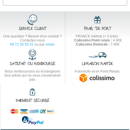
SERVICE CLIENT
FRAIS DE PORT
Une question ? Besoin d'un conseil ?
FRANCE métrop (+ Corse) :
Contactez-nous
Colissimo Point relais :
4.90€
09 72 36 55 01
ou par
email
.
Colissimo Domicile :
7.90€
SATISFAIT OU REMBOURSÉ
LIVRAISON RAPIDE
Nous remboursons ou échangeons
A domicile et en Point Relais.
tout article qui ne vous conviendrait
pas.
PAIEMENT SÉCURISÉ