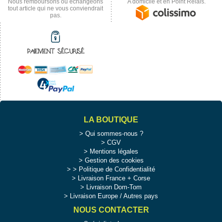
Nous remboursons ou échangeons
A domicile et en Point Relais.
tout article qui ne vous conviendrait
pas.
PAIEMENT SÉCURISÉ
LA BOUTIQUE
Qui sommes-nous ?
CGV
Mentions légales
Gestion des cookies
>
Politique de Confidentialité
Livraison France + Corse
Livraison Dom-Tom
Livraison Europe / Autres pays
NOUS CONTACTER