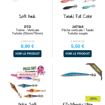
Soft Pauk
Tataki Full Color
DTD
JATSUI
Traîne - Verticale
Pêche verticale / Tataki
Turlutte (55mm/70mm)
Turlutte souple
À PARTIR DE
À PARTIR DE
8,90 €
5,50 €
VOIR LE PRODUIT
VOIR LE PRODUIT
NOUVEAUTÉ
-50%
Pulce Soft
EZ-Minnow Ultra