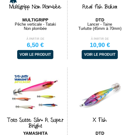
Multigripp Non Plombée
Real fish Bukva
MULTIGRIPP
DTD
Pêche verticale - Tataki
Lancer - Taine
Non plombée
Turlutte (45mm à 70mm)
À PARTIR DE
À PARTIR DE
6,50 €
10,90 €
VOIR LE PRODUIT
VOIR LE PRODUIT
Toto Sutte Slim R Super
X Fish
Bright
YAMASHITA
DTD