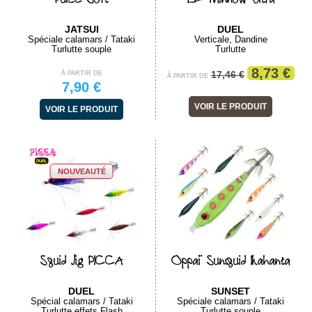
JATSUI
DUEL
Spéciale calamars / Tataki
Verticale, Dandine
Turlutte souple
Turlutte
8,73 €
17,46 €
À PARTIR DE
À PARTIR DE
7,90 €
VOIR LE PRODUIT
VOIR LE PRODUIT
NOUVEAUTÉ
Squid Jig PICCA
Oppaï Sunsquid Ikahanta
DUEL
SUNSET
Spécial calamars / Tataki
Spéciale calamars / Tataki
Turlutte effets Flash
Turlutte souple