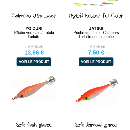
Calmero Ultra Laser
Hybrid Rubber Full Color
YO-ZURI
JATSUI
Pêche verticale / Tataki
Peche verticale - Calamars
Turlutte
Turlutte non plombée
À PARTIR DE
À PARTIR DE
13,96 €
7,50 €
VOIR LE PRODUIT
VOIR LE PRODUIT
Soft flash glavoc
Soft diamond glavoc