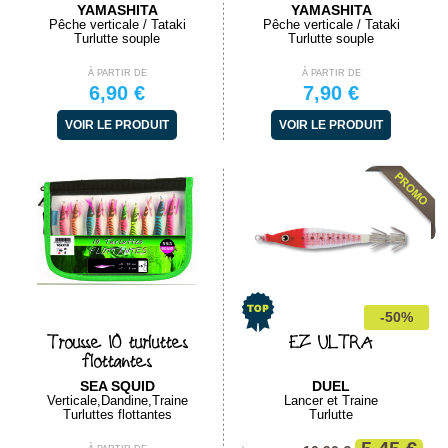
YAMASHITA
YAMASHITA
Pêche verticale / Tataki
Pêche verticale / Tataki
Turlutte souple
Turlutte souple
À PARTIR DE
À PARTIR DE
6,90 €
7,90 €
VOIR LE PRODUIT
VOIR LE PRODUIT
-50%
Trousse 10 turluttes
EZ ULTRA
flottantes
SEA SQUID
DUEL
Verticale,Dandine,Traine
Lancer et Traine
Turluttes flottantes
Turlutte