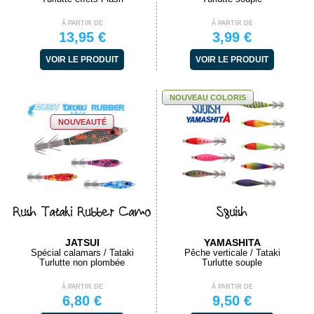
À PARTIR DE
À PARTIR DE
13,95 €
3,99 €
VOIR LE PRODUIT
VOIR LE PRODUIT
NOUVEAU COLORIS
NOUVEAUTÉ
Rush Tataki Rubber Camo
Squish
JATSUI
YAMASHITA
Spécial calamars / Tataki
Pêche verticale / Tataki
Turlutte non plombée
Turlutte souple
À PARTIR DE
À PARTIR DE
6,80 €
9,50 €