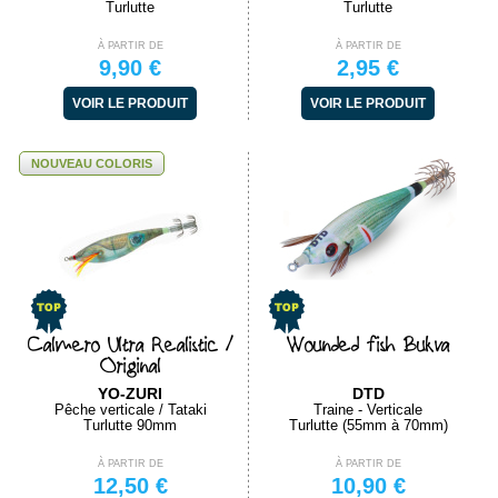
Turlutte
Turlutte
À PARTIR DE
À PARTIR DE
9,90 €
2,95 €
VOIR LE PRODUIT
VOIR LE PRODUIT
NOUVEAU COLORIS
Calmero Ultra Realistic /
Wounded fish Bukva
Original
YO-ZURI
DTD
Pêche verticale / Tataki
Traine - Verticale
Turlutte 90mm
Turlutte (55mm à 70mm)
À PARTIR DE
À PARTIR DE
12,50 €
10,90 €