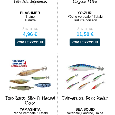
Turlutte Japonaise
Crystal Ultra
FLASHMER
YO-ZURI
Traine
Pêche verticale / Tataki
Turlutte
Turlutte poisson
À PARTIR DE
À PARTIR DE
4,96 €
11,50 €
VOIR LE PRODUIT
VOIR LE PRODUIT
Toto Sutte Slim R Natural
Calmarette Petit Panier
Color
YAMASHITA
SEA SQUID
Pêche verticale / Tataki
Verticale,Dandine,Traine