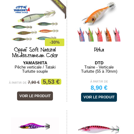
-30%
Oppaï Soft Natural
Pirka
Mediterranean Color
YAMASHITA
DTD
Pêche verticale / Tataki
Traine - Verticale
Turlutte souple
Turlutte (55 à 70mm)
5,53 €
7,90 €
À PARTIR DE
À PARTIR DE
8,90 €
VOIR LE PRODUIT
VOIR LE PRODUIT