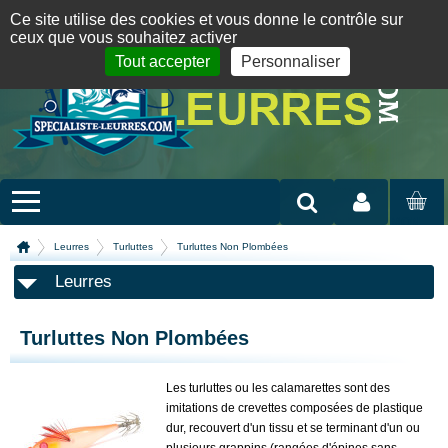
Panneau de gestion des cookies
09 72 36 55 01
06 08 07 98 87
par mail
English version
Ce site utilise des cookies et vous donne le contrôle sur
ceux que vous souhaitez activer
Tout accepter
Personnaliser
Mon compte
MON
PANIER
Leurres
Turluttes
Turluttes Non Plombées
Leurres
Turluttes Non Plombées
Les turluttes ou les calamarettes sont des
imitations de crevettes composées de plastique
dur, recouvert d'un tissu et se terminant d'un ou