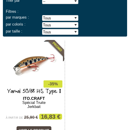
Trier par
Filtres :
par marques :
par coloris :
par taille :
-35%
Yamai 50/68 HS Type II
ITO.CRAFT
Spécial Truite
Jerkbait
16,83 €
25,90 €
À PARTIR DE