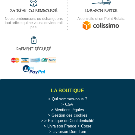
SATISFAIT OU REMBOURSÉ
LIVRAISON RAPIDE
Nous remboursons ou échangeons
A domicile et en Point Relais.
tout article qui ne vous conviendrait
pas.
PAIEMENT SÉCURISÉ
LA BOUTIQUE
Qui sommes-nous ?
CGV
Mentions légales
Gestion des cookies
>
Politique de Confidentialité
Livraison France + Corse
Livraison Dom-Tom