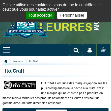
Panneau de gestion des cookies
09 72 36 55 01
06 08 07 98 87
par mail
English version
Ce site utilise des cookies et vous donne le contrôle sur
ceux que vous souhaitez activer
Tout accepter
Personnaliser
Mon compte
MON
PANIER
Marques
Ito Craft
Ito.Craft
ITO CRAFT est l'une des marques japonaises les
plus prestigieuses de la pêche à la truite. C'est
une marque qui ne cherche pas à produire en
masse mais à fabriquer des produits notamment des leurres très haut de
gamme avec une forte dimension artisanale.