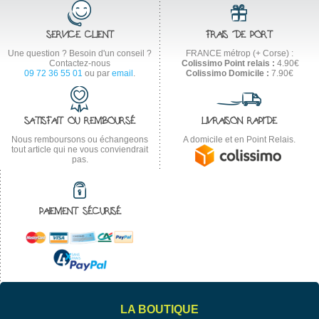
SERVICE CLIENT
FRAIS DE PORT
Une question ? Besoin d'un conseil ?
FRANCE métrop (+ Corse) :
Contactez-nous
Colissimo Point relais :
4.90€
09 72 36 55 01
ou par
email
.
Colissimo Domicile :
7.90€
SATISFAIT OU REMBOURSÉ
LIVRAISON RAPIDE
Nous remboursons ou échangeons
A domicile et en Point Relais.
tout article qui ne vous conviendrait
pas.
PAIEMENT SÉCURISÉ
LA BOUTIQUE