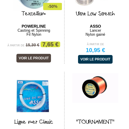
-50%
Texcellium
Ultra Low Stretch
POWERLINE
ASSO
Casting et Spinning
Lancer
Fil Nylon
Nylon gainé
7,65 €
15,30 €
À PARTIR DE
À PARTIR DE
10,95 €
VOIR LE PRODUIT
VOIR LE PRODUIT
Ligne mer Classic
"TOURNAMENT"