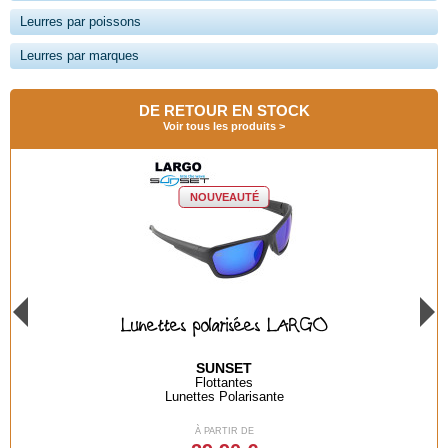
Leurres par poissons
Leurres par marques
DE RETOUR EN STOCK
Voir tous les produits
NOUVEAUTÉ
unettes polarisées LARGO
Lunettes
SUNSET
Flottantes
Lunettes Polarisante
À PARTIR DE