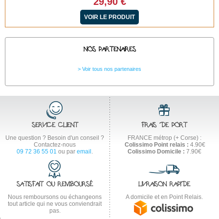
29,90 €
VOIR LE PRODUIT
NOS PARTENAIRES
Voir tous nos partenaires
SERVICE CLIENT
FRAIS DE PORT
Une question ? Besoin d'un conseil ?
FRANCE métrop (+ Corse) :
Contactez-nous
Colissimo Point relais :
4.90€
09 72 36 55 01
ou par
email
.
Colissimo Domicile :
7.90€
SATISFAIT OU REMBOURSÉ
LIVRAISON RAPIDE
Nous remboursons ou échangeons
A domicile et en Point Relais.
tout article qui ne vous conviendrait
pas.