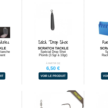
éries
Stick Drop Shot
Rac
KLE
SCRATCH TACKLE
SCR
Etanche
Spécial Drop Shot
Sp
ment
Plomb (3.5gr à 10gr)
Rac
À PARTIR DE
6,50 €
UIT
VOIR LE PRODUIT
VOI