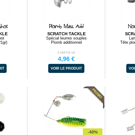
Shot
Plomb Mass Add
No
KLE
SCRATCH TACKLE
SCR
hot
Spécial leurres souples
Lan
21gr)
Plomb additionnel
Tête plo
À PARTIR DE
4,96 €
UIT
VOIR LE PRODUIT
VOI
-40%