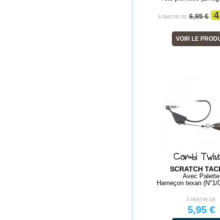
4
6,95 €
À PARTIR DE
VOIR LE PROD
Combi Twis
SCRATCH TAC
Avec Palette
Hameçon texan (N°1/0
À PARTIR DE
5,95 €