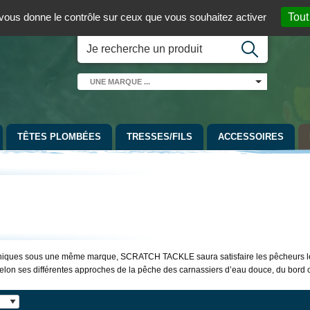
 01 / 06 08 07 98 87
par mail
English version
t vous donne le contrôle sur ceux que vous souhaitez activer
Tout
UNE
MARQUE
...
TÊTES PLOMBÉES
TRESSES/FILS
ACCESSOIRES
niques sous une même marque, SCRATCH TACKLE saura satisfaire les pêcheurs les 
lon ses différentes approches de la pêche des carnassiers d’eau douce, du bord