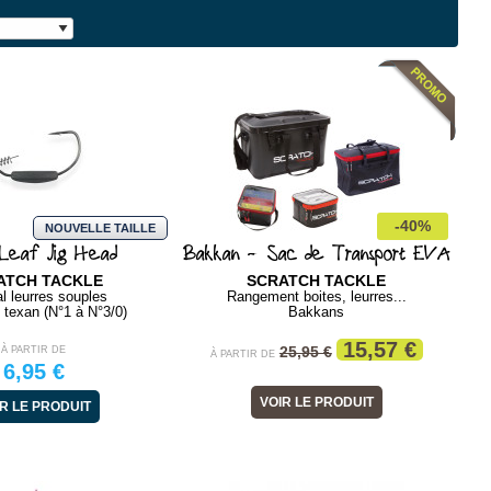
Dégorgeoir Plastique Modèle
Ultra split ring
Stylo
FLASHMER
OWNER
-40%
NOUVELLE TAILLE
..
Taille unique
Spéciale peche exo
Leaf Jig Head
Bakkan - Sac de Transport EVA
Dégorgeoir
Anneaux brisés renforc
ATCH TACKLE
SCRATCH TACKLE
À PARTIR DE
À PARTIR DE
l leurres souples
Rangement boites, leurres...
0,70 €
7,90 €
texan (N°1 à N°3/0)
Bakkans
15,57 €
VOIR LE PRODUIT
VOIR LE PRODUIT
25,95 €
À PARTIR DE
À PARTIR DE
6,95 €
VOIR LE PRODUIT
R LE PRODUIT