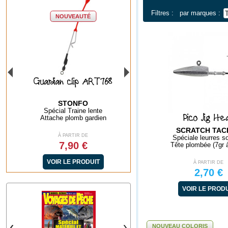
Filtres :
par marques :
NOUVEAUTÉ
Guardian clip ART768
Divine Fun PRNM
STONFO
SUISSEX
Spécial Traine lente
Perches - Truites - Brochets
Pico Jig He
Attache plomb gardien
Cuiller tournante
SCRATCH TAC
À PARTIR DE
À PARTIR DE
Spéciale leurres s
7,90 €
3,60 €
Tête plombée (7gr 
VOIR LE PRODUIT
VOIR LE PRODUIT
À PARTIR DE
2,70 €
VOIR LE PROD
NOUVEAU COLORIS