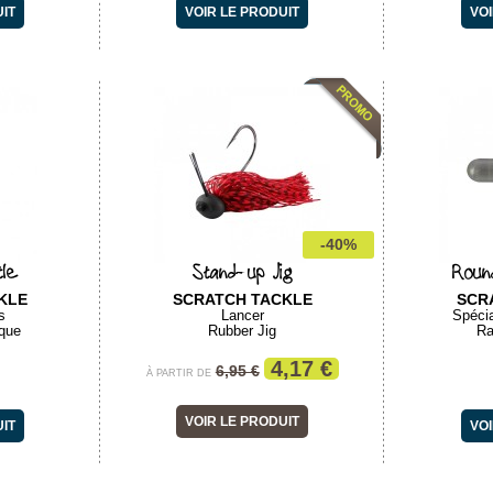
UIT
VOIR LE PRODUIT
VOI
-40%
tle
Stand-up Jig
Roun
KLE
SCRATCH TACKLE
SCR
s
Lancer
Spécia
ique
Rubber Jig
Ra
4,17 €
6,95 €
À PARTIR DE
VOIR LE PRODUIT
UIT
VOI