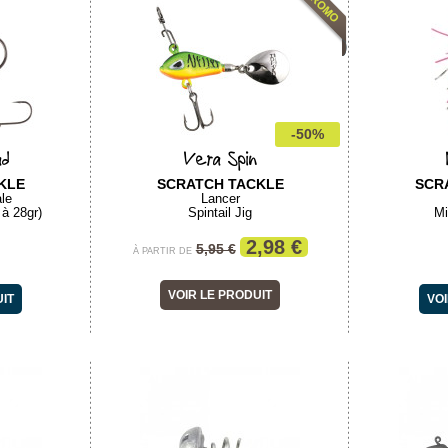
-50%
ad
Vera Spin
KLE
SCRATCH TACKLE
SCR
ale
Lancer
 à 28gr)
Spintail Jig
Mi
2,98 €
5,95 €
À PARTIR DE
VOIR LE PRODUIT
UIT
VOI