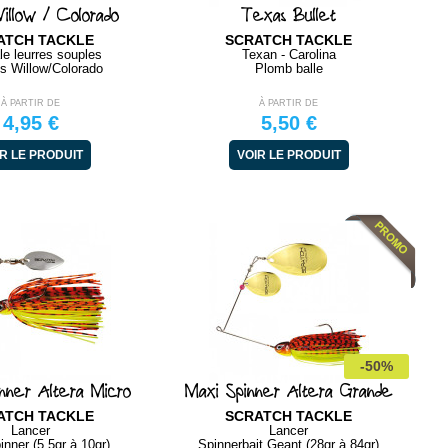
illow / Colorado
Texas Bullet
ATCH TACKLE
SCRATCH TACKLE
le leurres souples
Texan - Carolina
es Willow/Colorado
Plomb balle
À PARTIR DE
À PARTIR DE
4,95 €
5,50 €
R LE PRODUIT
VOIR LE PRODUIT
-50%
nner Altera Micro
Maxi Spinner Altera Grande
ATCH TACKLE
SCRATCH TACKLE
Lancer
Lancer
inner (5.5gr à 10gr)
Spinnerbait Geant (28gr à 84gr)