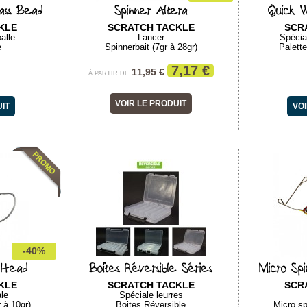
ass Bead
Spinner Altera
Quick W
KLE
SCRATCH TACKLE
SCR
alle
Lancer
Spécia
e
Spinnerbait (7gr à 28gr)
Palett
7,17 €
11,95 €
À PARTIR DE
VOIR LE PRODUIT
UIT
VOI
-40%
g Head
Boîtes Réversible Séries
Micro Spi
KLE
SCRATCH TACKLE
SCR
ale
Spéciale leurres
 à 10gr)
Boites Réversible
Micro sp