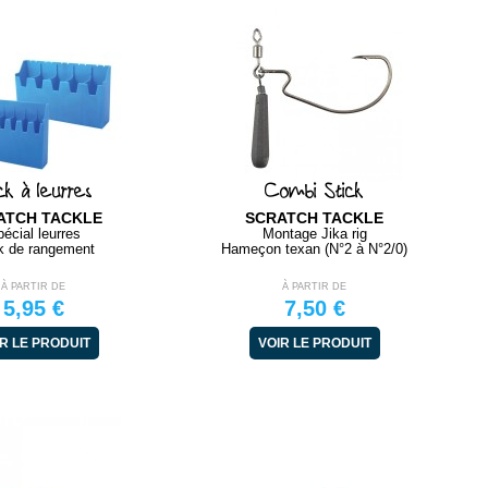
k à leurres
Combi Stick
ATCH TACKLE
SCRATCH TACKLE
écial leurres
Montage Jika rig
k de rangement
Hameçon texan (N°2 à N°2/0)
À PARTIR DE
À PARTIR DE
5,95 €
7,50 €
R LE PRODUIT
VOIR LE PRODUIT