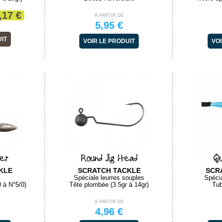
,17 €
À PARTIR DE
5,95 €
UIT
VOIR LE PRODUIT
VOI
ter
Round Jig Head
Qu
KLE
SCRATCH TACKLE
SCR
Spéciale leurres souples
Spéci
 à N°5/0)
Tête plombée (3.5gr à 14gr)
Tu
À PARTIR DE
4,96 €