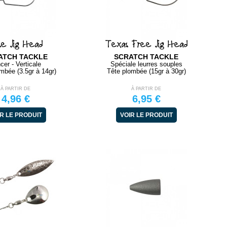
se Jig Head
Texas Free Jig Head
ATCH TACKLE
SCRATCH TACKLE
cer - Verticale
Spéciale leurres souples
mbée (3.5gr à 14gr)
Tête plombée (15gr à 30gr)
À PARTIR DE
À PARTIR DE
4,96 €
6,95 €
R LE PRODUIT
VOIR LE PRODUIT