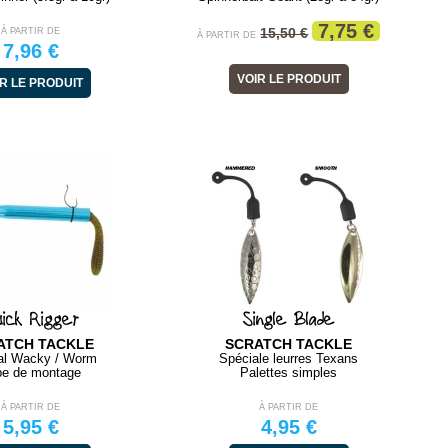
7,75 €
15,50 €
À PARTIR DE
À PARTIR DE
7,96 €
VOIR LE PRODUIT
R LE PRODUIT
ick Rigger
Single Blade
ATCH TACKLE
SCRATCH TACKLE
al Wacky / Worm
Spéciale leurres Texans
be de montage
Palettes simples
À PARTIR DE
À PARTIR DE
5,95 €
4,95 €