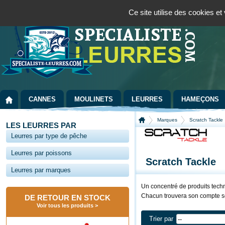
Panneau de gestion des cookies
Bienvenue sur la boutique spécialisée dans la pêche au leurre
09 72 36 55
Ce site utilise des cookies e
CANNES
MOULINETS
LEURRES
HAMEÇONS
Marques
Scratch Tackle
LES LEURRES PAR
Leurres par type de pêche
Leurres par poissons
Scratch Tackle
Leurres par marques
Un concentré de produits tech
Chacun trouvera son compte se
DE RETOUR EN STOCK
Voir tous les produits
Trier par