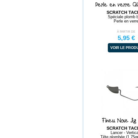
Perle en verre Gl
SCRATCH TAC
Spéciale plomb b
Perle en verr
À PARTIR DE
5,95 €
VOIR LE PROD
Finess Nose Ji
SCRATCH TAC
Lancer - Vertic
Tête plombée (1.75gr