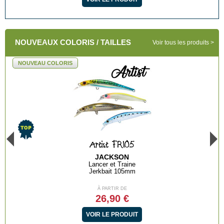
NOUVEAUX COLORIS / TAILLES
Voir tous les produits
NOUVEAU COLORIS
Artist FR105
JACKSON
Lancer et Traine
Jerkbait 105mm
À PARTIR DE
26,90 €
VOIR LE PRODUIT