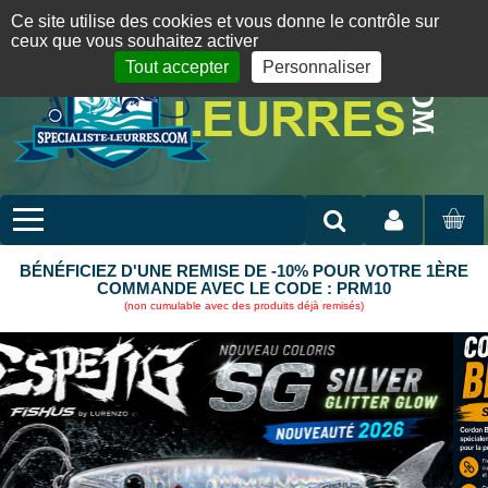
Panneau de gestion des cookies
09 72 36 55 01
06 08 07 98 87
par mail
English version
Ce site utilise des cookies et vous donne le contrôle sur
ceux que vous souhaitez activer
Tout accepter
Personnaliser
Mon compte
MON
PANIER
BÉNÉFICIEZ D'UNE REMISE DE -10% POUR VOTRE 1ÈRE
COMMANDE AVEC LE CODE : PRM10
(non cumulable avec des produits déjà remisés)