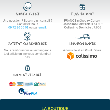
SERVICE CLIENT
FRAIS DE PORT
Une question ? Besoin d'un conseil ?
FRANCE métrop (+ Corse) :
Contactez-nous
Colissimo Point relais :
4.90€
09 72 36 55 01
ou par
email
.
Colissimo Domicile :
7.90€
SATISFAIT OU REMBOURSÉ
LIVRAISON RAPIDE
Nous remboursons ou échangeons
A domicile et en Point Relais.
tout article qui ne vous conviendrait
pas.
PAIEMENT SÉCURISÉ
LA BOUTIQUE