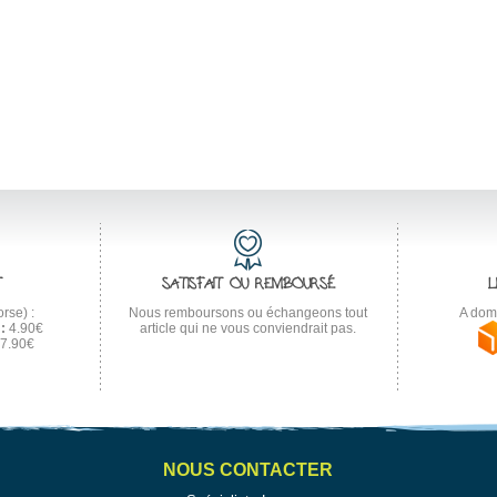
T
SATISFAIT OU REMBOURSÉ
L
rse) :
Nous remboursons ou échangeons tout
A domi
:
4.90€
article qui ne vous conviendrait pas.
7.90€
NOUS CONTACTER