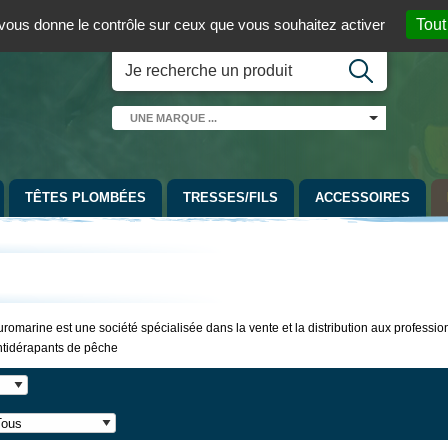
 01 / 06 08 07 98 87
par mail
English version
t vous donne le contrôle sur ceux que vous souhaitez activer
Tout
UNE
MARQUE
...
TÊTES PLOMBÉES
TRESSES/FILS
ACCESSOIRES
romarine est une société spécialisée dans la vente et la distribution aux profes
ntidérapants de pêche