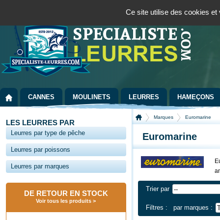
Panneau de gestion des cookies
Bienvenue sur la boutique spécialisée dans la pêche au leurre
09 72 36 55
Ce site utilise des cookies e
CANNES
MOULINETS
LEURRES
HAMEÇONS
Marques
Euromarine
LES LEURRES PAR
Leurres par type de pêche
Euromarine
Leurres par poissons
Eu
Leurres par marques
a
Trier par
DE RETOUR EN STOCK
Voir tous les produits
Filtres :
par marques :