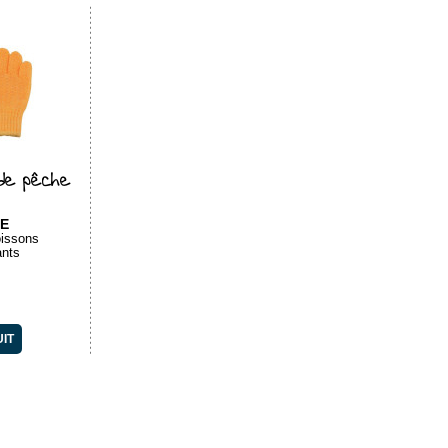
NOUVEAUTÉ
 polarisées BAYA
D'Squid 160 Pro
Set Sam
ICE BLUE
s de pêche
SUNSET
DAIWA
Flottantes
Spécial 3 Turluttes
A
E
ttes Polarisante
Bas de ligne montés
M
oissons
ants
À PARTIR DE
À PARTIR DE
29,90 €
3,50 €
R LE PRODUIT
VOIR LE PRODUIT
V
UIT