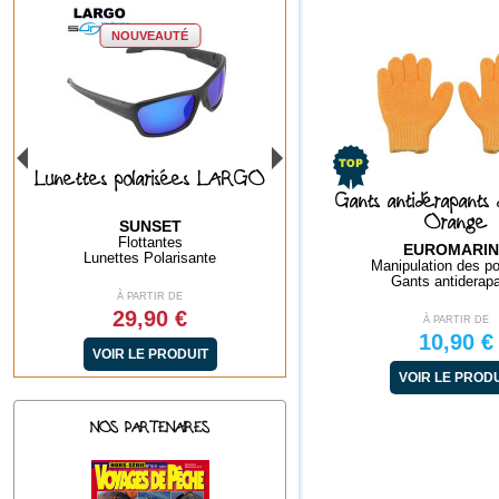
OUVEAUTÉ
NOUVEAUTÉ
polarisées LARGO
Lunettes polarisées BAYA
Lunettes
GREEN
Gants antidérapant
Orange
SUNSET
SUNSET
lottantes
Flottantes
EUROMARIN
es Polarisante
Lunettes Polarisante
Lune
Manipulation des p
Gants antiderap
 PARTIR DE
À PARTIR DE
9,90 €
29,90 €
À PARTIR DE
10,90 €
 LE PRODUIT
VOIR LE PRODUIT
VOI
VOIR LE PROD
NOS PARTENAIRES