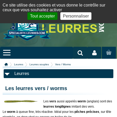
Panneau de gestion des cookies
09 72 36 55 01
06 08 07 98 87
par mail
English version
Ce site utilise des cookies et vous donne le contrôle sur
ceux que vous souhaitez activer
Tout accepter
Personnaliser
Mon compte
MON
PANIER
Leurres
Leurres souples
Vers / Worms
Leurres
Les leurres vers / worms
Les
vers
aussi appelés
worm
(anglais) sont des
leurres longilignes
imitant des vers.
Le
worm
à queue fine, très réactive. Idéal pour les
pêches précises
, sur tête