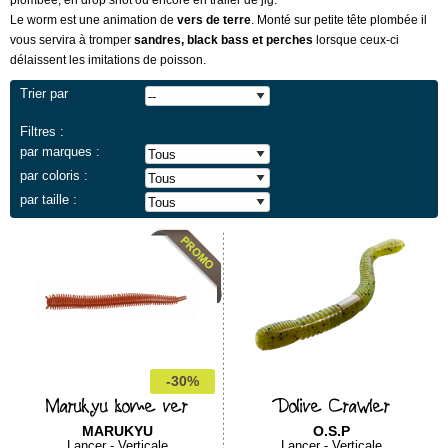
plombée, en drop shot ou encore en trailer de jig.
Le worm est une animation de
vers de terre
. Monté sur petite tête plombée il
vous servira à tromper
sandres, black bass et perches
lorsque ceux-ci
délaissent les imitations de poisson.
Trier par
Filtres :
par marques :
par coloris :
par taille :
-30%
Marukyu Isome ver
Dolive Crawler
MARUKYU
O.S.P
Lancer - Verticale
Lancer - Verticale