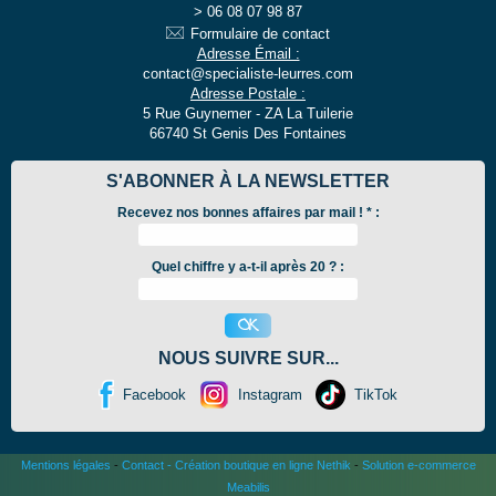
06 08 07 98 87
Formulaire de contact
Adresse Émail :
contact@specialiste-leurres.com
Adresse Postale :
5 Rue Guynemer - ZA La Tuilerie
66740 St Genis Des Fontaines
S'ABONNER À LA NEWSLETTER
Recevez nos bonnes affaires par mail !
*
:
Quel chiffre y a-t-il après 20 ? :
NOUS SUIVRE SUR...
Facebook
Instagram
TikTok
Mentions légales
-
Contact
-
Création boutique en ligne Nethik
-
Solution e-commerce
Meabilis