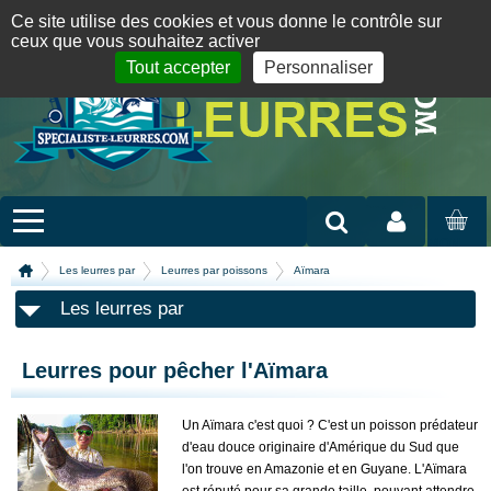
Panneau de gestion des cookies
09 72 36 55 01
06 08 07 98 87
par mail
English version
Ce site utilise des cookies et vous donne le contrôle sur
ceux que vous souhaitez activer
Tout accepter
Personnaliser
Mon compte
MON
PANIER
Les leurres par
Leurres par poissons
Aïmara
Les leurres par
Leurres pour pêcher l'Aïmara
Un Aïmara c'est quoi ? C'est un poisson prédateur
d'eau douce originaire d'Amérique du Sud que
l'on trouve en Amazonie et en Guyane. L'Aïmara