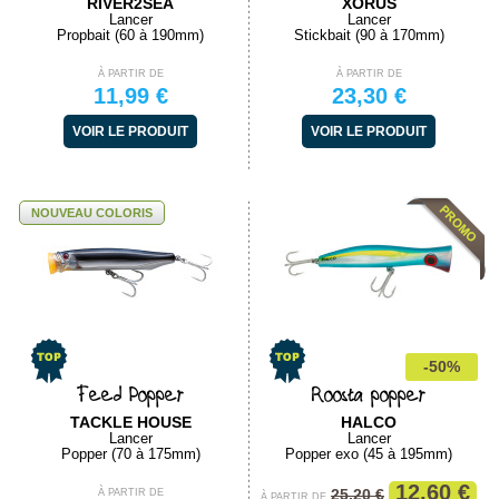
RIVER2SEA
XORUS
Lancer
Lancer
Propbait (60 à 190mm)
Stickbait (90 à 170mm)
À PARTIR DE
À PARTIR DE
11,99 €
23,30 €
VOIR LE PRODUIT
VOIR LE PRODUIT
NOUVEAU COLORIS
-50%
Feed Popper
Roosta popper
TACKLE HOUSE
HALCO
Lancer
Lancer
Popper (70 à 175mm)
Popper exo (45 à 195mm)
12,60 €
25,20 €
À PARTIR DE
À PARTIR DE