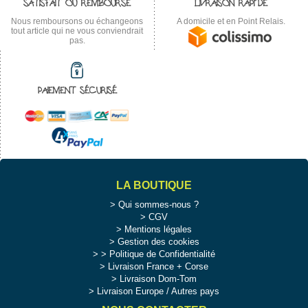
SATISFAIT OU REMBOURSÉ
LIVRAISON RAPIDE
Nous remboursons ou échangeons
A domicile et en Point Relais.
tout article qui ne vous conviendrait
pas.
PAIEMENT SÉCURISÉ
LA BOUTIQUE
Qui sommes-nous ?
CGV
Mentions légales
Gestion des cookies
>
Politique de Confidentialité
Livraison France + Corse
Livraison Dom-Tom
Livraison Europe / Autres pays