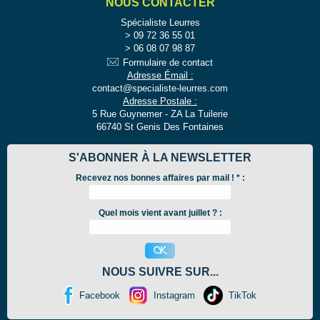
NOUS CONTACTER
Spécialiste Leurres
09 72 36 55 01
06 08 07 98 87
Formulaire de contact
Adresse Émail :
contact@specialiste-leurres.com
Adresse Postale :
5 Rue Guynemer - ZA La Tuilerie
66740 St Genis Des Fontaines
S'ABONNER À LA NEWSLETTER
Recevez nos bonnes affaires par mail !
*
:
Quel mois vient avant juillet ? :
NOUS SUIVRE SUR...
Facebook
Instagram
TikTok