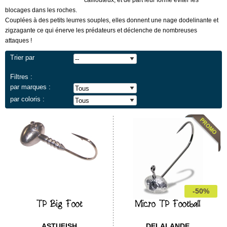
caillouteux, et de part leur forme éviter les
blocages dans les roches.
Couplées à des petits leurres souples, elles donnent une nage dodelinante et
zigzagante ce qui énerve les prédateurs et déclenche de nombreuses
attaques !
Trier par
Filtres :
par marques :
par coloris :
-50%
TP Big Foot
Micro TP Football
ASTUFISH
DELALANDE