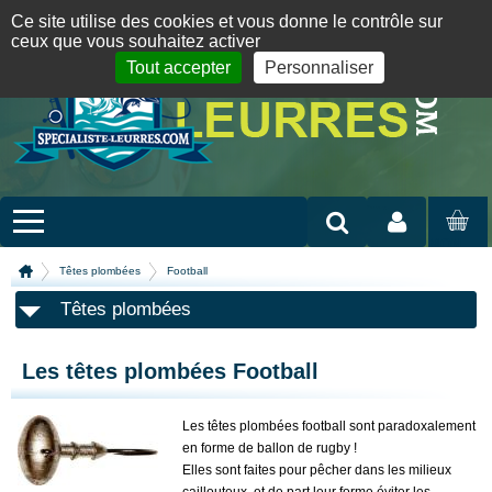
Panneau de gestion des cookies
09 72 36 55 01
06 08 07 98 87
par mail
English version
Ce site utilise des cookies et vous donne le contrôle sur
ceux que vous souhaitez activer
Tout accepter
Personnaliser
Mon compte
MON
PANIER
Têtes plombées
Football
Têtes plombées
Les têtes plombées Football
Les têtes plombées football sont paradoxalement
en forme de ballon de rugby !
Elles sont faites pour pêcher dans les milieux