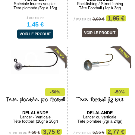
Spéciale leurres souples
Rockfishing / Streetfishing
Tete plombée (5gr à 15g)
Tête Football (1gr à 3gr)
1,95 €
3,90 €
À PARTIR DE
À PARTIR DE
1,45 €
VOIR LE PRODUIT
VOIR LE PRODUIT
-50%
-50%
Tete plombée pro football
Tete football jig brut
DELALANDE
DELALANDE
Lancer - Verticale
Lancer ou verticale
Tête football (10gr à 20gr)
Tête plombée (7gr à 24gr)
3,75 €
2,77 €
7,50 €
5,55 €
À PARTIR DE
À PARTIR DE