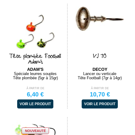
Tête plombée Football
VJ 70
Adam's
ADAM'S
DECOY
Spéciale leurres souples
Lancer ou verticale
Tête plombée (5gr à 15gr)
Tête Football (7gr à 14gr)
À PARTIR DE
À PARTIR DE
6,40 €
10,70 €
VOIR LE PRODUIT
VOIR LE PRODUIT
NOUVEAUTÉ