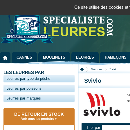
Panneau de gestion des cookies
Bienvenue sur la boutique spécialisée dans la pêche au leurre
09 72 36 55
Ce site utilise des cookies e
CANNES
MOULINETS
LEURRES
HAMEÇONS
Marques
Svivlo
LES LEURRES PAR
Leurres par type de pêche
Svivlo
Leurres par poissons
Sv
Leurres par marques
n
DE RETOUR EN STOCK
Voir tous les produits
Trier par