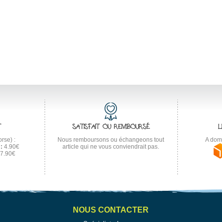
T
SATISFAIT OU REMBOURSÉ
L
rse) :
Nous remboursons ou échangeons tout
A domi
:
4.90€
article qui ne vous conviendrait pas.
7.90€
NOUS CONTACTER