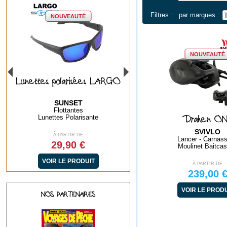
Filtres :
par marques :
NOUVEAUTÉ
NOUVEAUTÉ
NOUVEAUTÉ
LARGO
Lunettes polarisées BAYA
Lunettes polarisée
GREEN
ICE BLUE
SUNSET
SUNSET
Flottantes
Flottantes
Draken O
Lunettes Polarisante
Lunettes Polarisant
SVIVLO
À PARTIR DE
À PARTIR DE
Lancer - Carnass
29,90 €
29,90 €
Moulinet Baitcas
VOIR LE PRODUIT
VOIR LE PRODUIT
À PARTIR DE
239,00 
VOIR LE PROD
NOS PARTENAIRES