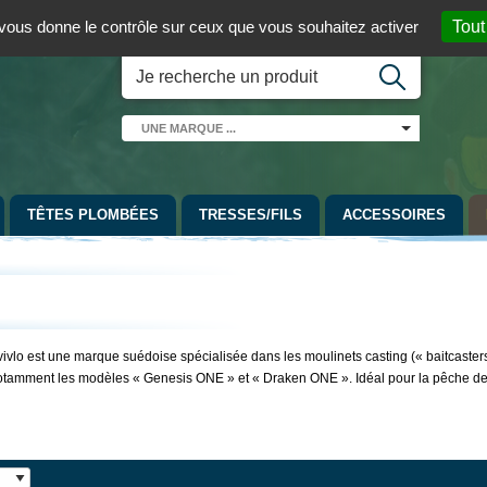
 01 / 06 08 07 98 87
par mail
English version
t vous donne le contrôle sur ceux que vous souhaitez activer
Tout
UNE
MARQUE
...
TÊTES PLOMBÉES
TRESSES/FILS
ACCESSOIRES
ivlo est une marque suédoise spécialisée dans les moulinets casting (« baitcaste
otamment les modèles « Genesis ONE » et « Draken ONE ». Idéal pour la pêche de t