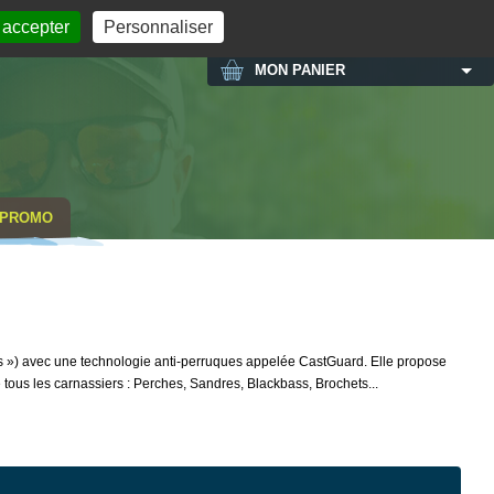
MON COMPTE
 accepter
Personnaliser
MON PANIER
PROMO
rs ») avec une technologie anti-perruques appelée CastGuard. Elle propose
ous les carnassiers : Perches, Sandres, Blackbass, Brochets...
NOUVEAU COLORIS