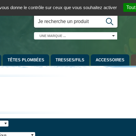
 01 / 06 08 07 98 87
par mail
English version
t vous donne le contrôle sur ceux que vous souhaitez activer
Tout
UNE
MARQUE
...
TÊTES PLOMBÉES
TRESSES/FILS
ACCESSOIRES