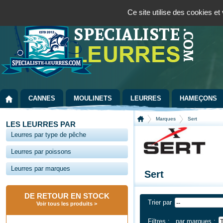
Panneau de gestion des cookies
Bienvenue sur la boutique spécialisée dans la pêche au leurre
09 72 36 55
Ce site utilise des cookies e
CANNES
MOULINETS
LEURRES
HAMEÇONS
Marques
Sert
LES LEURRES PAR
Leurres par type de pêche
Leurres par poissons
Leurres par marques
Sert
DE RETOUR EN STOCK
Trier par
Voir tous les produits
Filtres :
par marques :