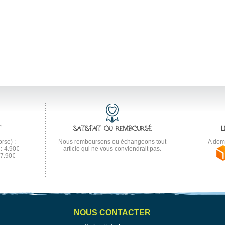
T
SATISFAIT OU REMBOURSÉ
L
rse) :
Nous remboursons ou échangeons tout
A domi
:
4.90€
article qui ne vous conviendrait pas.
7.90€
NOUS CONTACTER