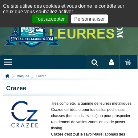
Panneau de gestion des cookies
09 72 36 55 01
06 08 07 98 87
par mail
English version
Ce site utilise des cookies et vous donne le contrôle sur
ceux que vous souhaitez activer
Tout accepter
Personnaliser
Mon compte
MON
PANIER
Marques
Crazee
Crazee
Très complète, la gamme de leurres métalliques
Crazee est idéale pour toutes les pêches sur
chasses (bonites, bars, etc.) ou pour prospecter
rapidement de vastes zones en mode power
fishing.
Crazee c'est tout le savoir-faire japonais des