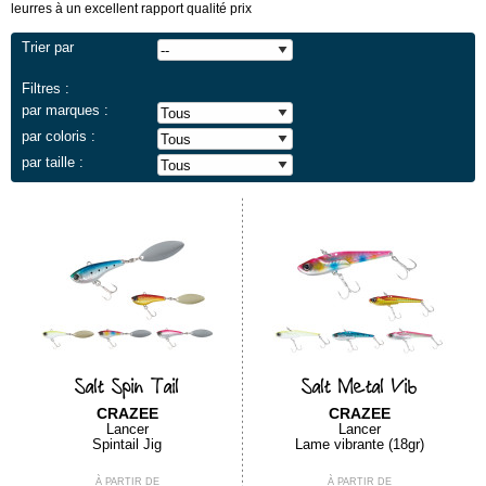
leurres à un excellent rapport qualité prix
Tout le savoir-faire japonais pour des cannes et des leurres d’excellents
Trier par
rapport qualité prix
Filtres :
par marques :
par coloris :
par taille :
Salt Spin Tail
Salt Metal Vib
CRAZEE
CRAZEE
Lancer
Lancer
Spintail Jig
Lame vibrante (18gr)
À PARTIR DE
À PARTIR DE