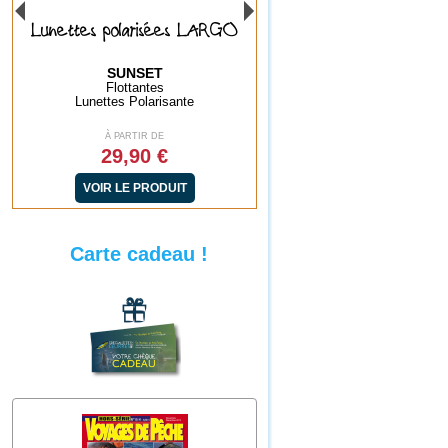
GO
Lunettes polarisées BAYA
Lunettes polarisées BA
GREEN
ICE BLUE
SUNSET
SUNSET
Flottantes
Flottantes
Lunettes Polarisante
Lunettes Polarisante
À PARTIR DE
À PARTIR DE
29,90 €
29,90 €
VOIR LE PRODUIT
VOIR LE PRODUIT
Carte cadeau !