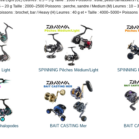
tra Light (UL) Leurres : 0.5 – 5 g Taille : 1000 Poissons : truite, petits carnassiers /
5 – 20 g Taille : 2000–2500 Poissons : perche, sandre / Medium (M) Leurres : 10 –
issons : brochet, bar / Heavy (H) Leurres : 40 g et + Taille : 4000–5000+ Poissons :
Light
SPINNING Pêches Médium/Light
SPINNING P
halopodes
BAIT CASTING Mer
BAIT C