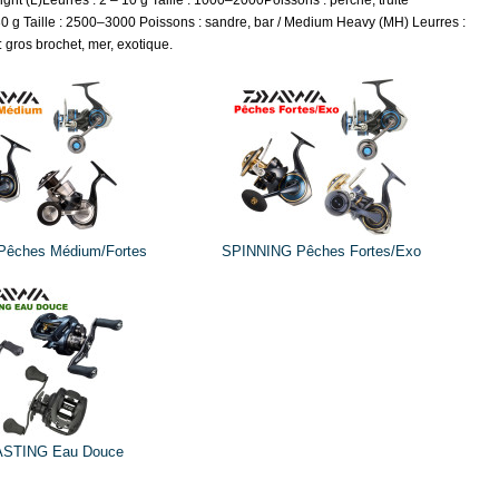
 Light (L)Leurres : 2 – 10 g Taille : 1000–2000Poissons : perche, truite
 30 g Taille : 2500–3000 Poissons : sandre, bar / Medium Heavy (MH) Leurres :
 gros brochet, mer, exotique.
êches Médium/Fortes
SPINNING Pêches Fortes/Exo
NOUVEAU COLORIS
ASTING Eau Douce