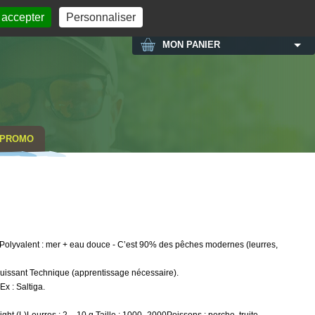
MON COMPTE
 accepter
Personnaliser
MON PANIER
PROMO
 - Polyvalent : mer + eau douce - C’est 90% des pêches modernes (leurres,
puissant Technique (apprentissage nécessaire).
x : Saltiga.