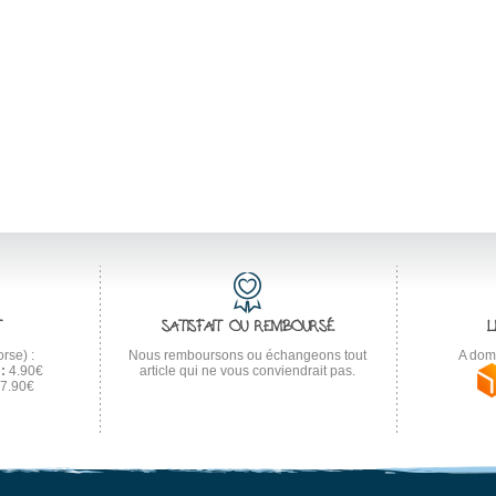
T
SATISFAIT OU REMBOURSÉ
L
rse) :
Nous remboursons ou échangeons tout
A domi
:
4.90€
article qui ne vous conviendrait pas.
7.90€