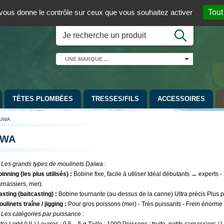
 01 / 06 08 07 98 87
par mail
English version
t vous donne le contrôle sur ceux que vous souhaitez activer
Tout
UNE
MARQUE
...
TÊTES PLOMBÉES
TRESSES/FILS
ACCESSOIRES
AIWA
IWA
. Les grands types de moulinets Daiwa :
inning (les plus utilisés) :
Bobine fixe, facile à utiliser Idéal débutants → experts
rnassiers, mer).
sting (baitcasting) :
Bobine tournante (au-dessus de la canne) Ultra précis Plus 
ulinets traîne / jigging :
Pour gros poissons (mer) - Très puissants - Frein énorme E
 Les catégories par puissance :