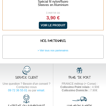
fil nylon/fluoro
Spécial Must
s en Aluminium
Stinger Ve
 PARTIR DE
À PARTIR
3,90 €
3,90
 LE PRODUIT
VOIR LE P
NOS PARTENAIRES
Voir tous nos partenaires
SERVICE CLIENT
FRAIS DE PORT
Une question ? Besoin d'un conseil ?
FRANCE métrop (+ Corse) :
Contactez-nous
Colissimo Point relais :
4.90€
09 72 36 55 01
ou par
email
.
Colissimo Domicile :
7.90€