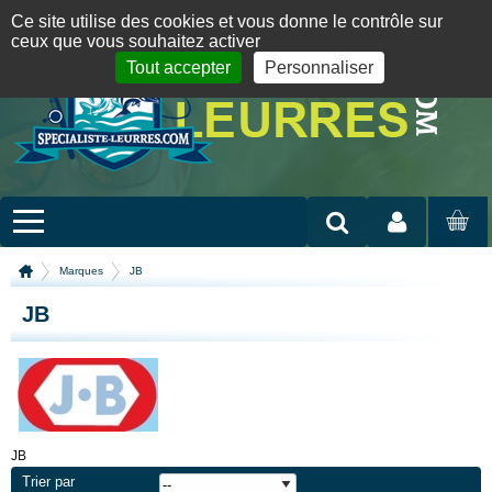
Panneau de gestion des cookies
09 72 36 55 01
06 08 07 98 87
par mail
English version
Ce site utilise des cookies et vous donne le contrôle sur
ceux que vous souhaitez activer
Tout accepter
Personnaliser
Mon compte
MON
PANIER
Marques
JB
JB
JB
Trier par