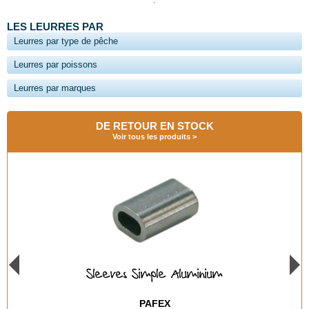
LES LEURRES PAR
Leurres par type de pêche
Leurres par poissons
Leurres par marques
DE RETOUR EN STOCK
Voir tous les produits
imple Aluminium
Pike Ch
PAFEX
VMC