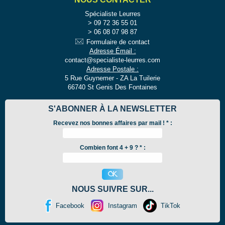
Spécialiste Leurres
09 72 36 55 01
06 08 07 98 87
Formulaire de contact
Adresse Émail :
contact@specialiste-leurres.com
Adresse Postale :
5 Rue Guynemer - ZA La Tuilerie
66740 St Genis Des Fontaines
S'ABONNER À LA NEWSLETTER
Recevez nos bonnes affaires par mail !
*
:
Combien font 4 + 9 ? * :
NOUS SUIVRE SUR...
Facebook
Instagram
TikTok