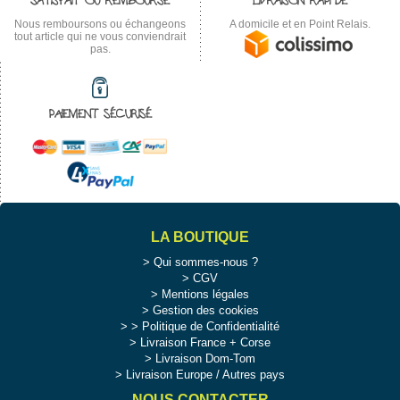
SATISFAIT OU REMBOURSÉ
LIVRAISON RAPIDE
Nous remboursons ou échangeons
A domicile et en Point Relais.
tout article qui ne vous conviendrait
pas.
PAIEMENT SÉCURISÉ
LA BOUTIQUE
Qui sommes-nous ?
CGV
Mentions légales
Gestion des cookies
>
Politique de Confidentialité
Livraison France + Corse
Livraison Dom-Tom
Livraison Europe / Autres pays
NOUS CONTACTER