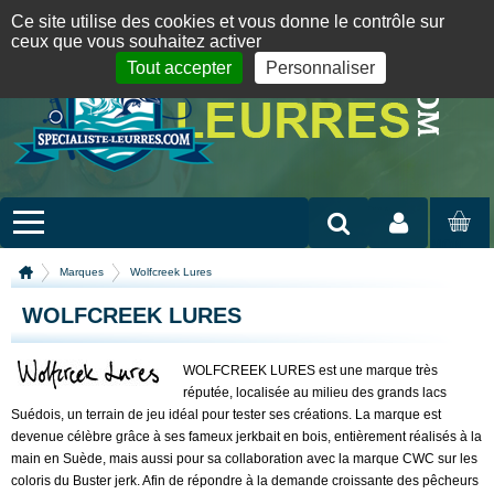
Panneau de gestion des cookies
09 72 36 55 01
06 08 07 98 87
par mail
English version
Ce site utilise des cookies et vous donne le contrôle sur
ceux que vous souhaitez activer
Tout accepter
Personnaliser
Mon compte
MON
PANIER
Marques
Wolfcreek Lures
WOLFCREEK LURES
WOLFCREEK LURES est une marque très
réputée, localisée au milieu des grands lacs
Suédois, un terrain de jeu idéal pour tester ses créations. La marque est
devenue célèbre grâce à ses fameux jerkbait en bois, entièrement réalisés à la
main en Suède, mais aussi pour sa collaboration avec la marque CWC sur les
coloris du Buster jerk. Afin de répondre à la demande croissante des pêcheurs