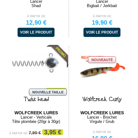
Lancer
Lancer
Shad
Bigbait / Jerkbait
À PARTIR DE
À PARTIR DE
12,90 €
19,90 €
VOIR LE PRODUIT
VOIR LE PRODUIT
NOUVEAUTÉ
-50%
NOUVELLE TAILLE
Twist head
Wolfcreek Curly
WOLFCREEK LURES
WOLFCREEK LURES
Lancer - Verticale
Lancer - Brochet
Tête plombée (20gr à 30gr)
Virgule / Grub
3,95 €
7,90 €
À PARTIR DE
À PARTIR DE