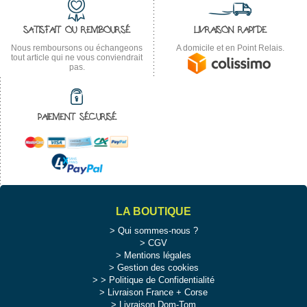
SATISFAIT OU REMBOURSÉ
LIVRAISON RAPIDE
Nous remboursons ou échangeons
A domicile et en Point Relais.
tout article qui ne vous conviendrait
pas.
PAIEMENT SÉCURISÉ
LA BOUTIQUE
Qui sommes-nous ?
CGV
Mentions légales
Gestion des cookies
>
Politique de Confidentialité
Livraison France + Corse
Livraison Dom-Tom