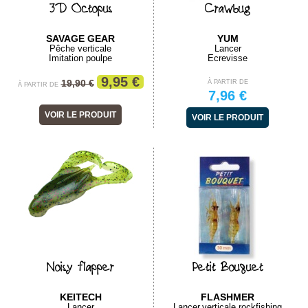
3D Octopus
Crawbug
SAVAGE GEAR
YUM
Pêche verticale
Lancer
Imitation poulpe
Ecrevisse
9,95 €
19,90 €
À PARTIR DE
À PARTIR DE
7,96 €
VOIR LE PRODUIT
VOIR LE PRODUIT
Noisy flapper
Petit Bouquet
KEITECH
FLASHMER
Lancer
Lancer,verticale,rockfishing