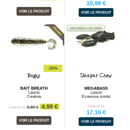
10,99 €
VOIR LE PRODUIT
VOIR LE PRODUIT
NOUVEAU COLORIS
-50%
Bugsy
Sleeper Craw
BAIT BREATH
MEGABASS
Lancer
Lancer
Creature
Ecrevisse monté
4,98 €
9,95 €
À PARTIR DE
À PARTIR DE
17,10 €
VOIR LE PRODUIT
VOIR LE PRODUIT