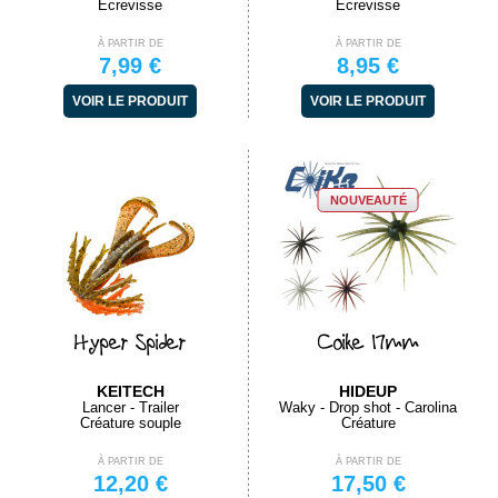
Ecrevisse
Ecrevisse
À PARTIR DE
À PARTIR DE
7,99 €
8,95 €
VOIR LE PRODUIT
VOIR LE PRODUIT
NOUVEAUTÉ
Hyper Spider
Coike 17mm
KEITECH
HIDEUP
Lancer - Trailer
Waky - Drop shot - Carolina
Créature souple
Créature
À PARTIR DE
À PARTIR DE
12,20 €
17,50 €