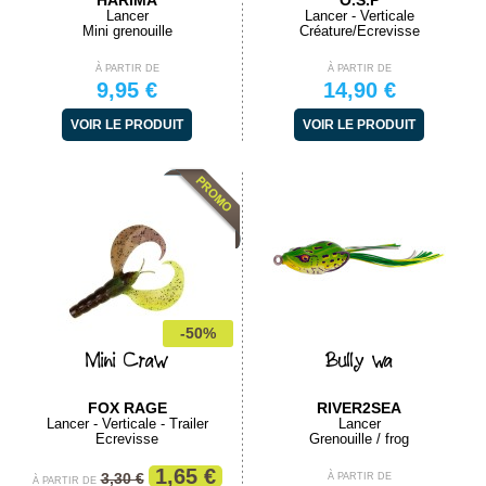
HARIMA
O.S.P
Lancer
Lancer - Verticale
Mini grenouille
Créature/Ecrevisse
À PARTIR DE
À PARTIR DE
9,95 €
14,90 €
VOIR LE PRODUIT
VOIR LE PRODUIT
-50%
Mini Craw
Bully wa
FOX RAGE
RIVER2SEA
Lancer - Verticale - Trailer
Lancer
Ecrevisse
Grenouille / frog
1,65 €
3,30 €
À PARTIR DE
À PARTIR DE