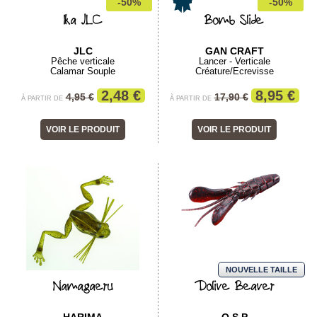
-50%
-50%
Ika JLC
Bomb Slide
JLC
GAN CRAFT
Pêche verticale
Lancer - Verticale
Calamar Souple
Créature/Ecrevisse
2,48 €
8,95 €
4,95 €
17,90 €
À PARTIR DE
À PARTIR DE
VOIR LE PRODUIT
VOIR LE PRODUIT
NOUVELLE TAILLE
Namagaeru
Dolive Beaver