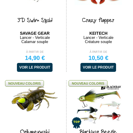
3D Swim Squid
Crazy flapper
SAVAGE GEAR
KEITECH
Lancer - Verticale
Lancer - Verticale
Calamar souple
Créature souple
À PARTIR DE
À PARTIR DE
14,90 €
10,50 €
VOIR LE PRODUIT
VOIR LE PRODUIT
NOUVEAU COLORIS
NOUVEAU COLORIS
Orikanemushi
Blackbug Beetle