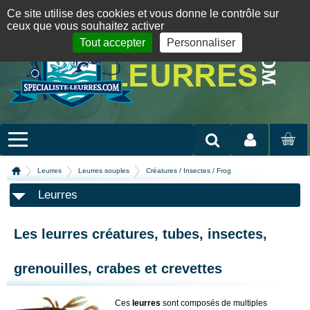
Panneau de gestion des cookies
09 72 36 55 01
06 08 07 98 87
par mail
English version
Ce site utilise des cookies et vous donne le contrôle sur
ceux que vous souhaitez activer
Tout accepter
Personnaliser
Mon compte
MON
PANIER
Leurres
Leurres souples
Créatures / Insectes / Frog
Leurres
Les leurres créatures, tubes, insectes,
grenouilles, crabes et crevettes
Ces
leurres
sont composés de multiples