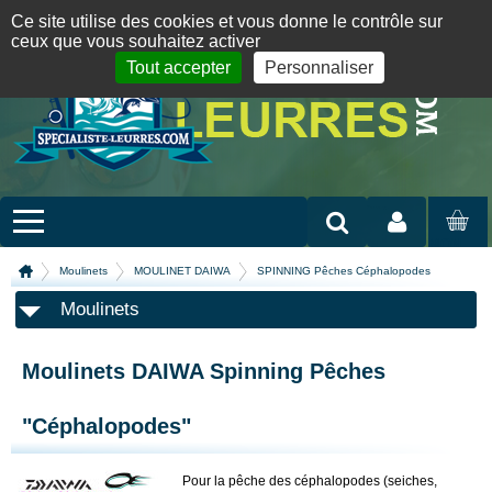
Panneau de gestion des cookies
09 72 36 55 01
06 08 07 98 87
par mail
English version
Ce site utilise des cookies et vous donne le contrôle sur
ceux que vous souhaitez activer
Tout accepter
Personnaliser
Mon compte
MON
PANIER
Moulinets
MOULINET DAIWA
SPINNING Pêches Céphalopodes
Moulinets
Moulinets DAIWA Spinning Pêches
"Céphalopodes"
Pour la pêche des céphalopodes (seiches,