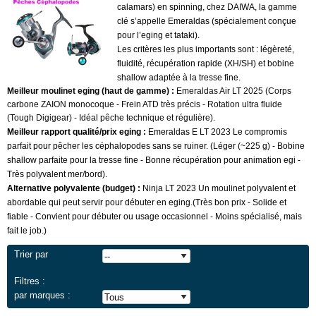
calamars) en spinning, chez DAIWA, la gamme
clé s’appelle Emeraldas (spécialement conçue
pour l’eging et tataki).
Les critères les plus importants sont : légèreté,
fluidité, récupération rapide (XH/SH) et bobine
shallow adaptée à la tresse fine.
Meilleur moulinet eging (haut de gamme) :
Emeraldas Air LT 2025 (Corps
carbone ZAION monocoque - Frein ATD très précis - Rotation ultra fluide
(Tough Digigear) - Idéal pêche technique et régulière).
Meilleur rapport qualité/prix eging :
Emeraldas E LT 2023 Le compromis
parfait pour pêcher les céphalopodes sans se ruiner. (Léger (~225 g) - Bobine
shallow parfaite pour la tresse fine - Bonne récupération pour animation egi -
Très polyvalent mer/bord).
Alternative polyvalente (budget) :
Ninja LT 2023 Un moulinet polyvalent et
abordable qui peut servir pour débuter en eging.(Très bon prix - Solide et
fiable - Convient pour débuter ou usage occasionnel - Moins spécialisé, mais
fait le job.)
Trier par
Filtres :
par marques :