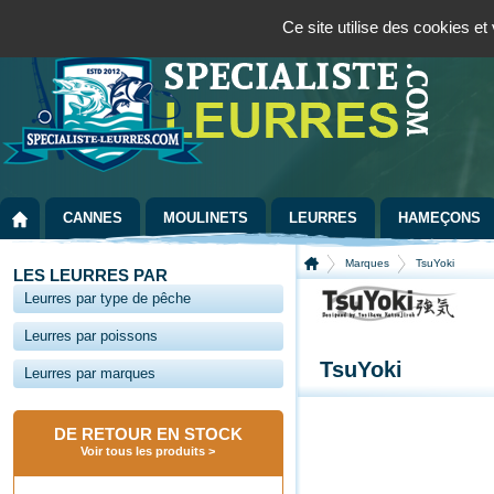
Panneau de gestion des cookies
Bienvenue sur la boutique spécialisée dans la pêche au leurre
09 72 36 55
Ce site utilise des cookies e
CANNES
MOULINETS
LEURRES
HAMEÇONS
Marques
TsuYoki
LES LEURRES PAR
Leurres par type de pêche
Leurres par poissons
TsuYoki
Leurres par marques
DE RETOUR EN STOCK
Voir tous les produits