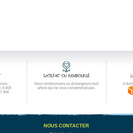
T
SATISFAIT OU REMBOURSÉ
L
rse) :
Nous remboursons ou échangeons tout
A domi
:
4.90€
article qui ne vous conviendrait pas.
7.90€
NOUS CONTACTER