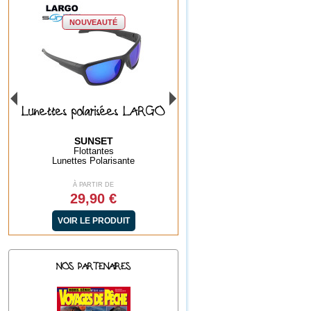
É
NOUVEAUTÉ
NOUVEA
sées LARGO
Lunettes polarisées BAYA
Lunettes polar
GREEN
ICE B
T
SUNSET
SUNS
s
Flottantes
Flottan
isante
Lunettes Polarisante
Lunettes Pol
E
À PARTIR DE
À PARTIR
€
29,90 €
29,90
DUIT
VOIR LE PRODUIT
VOIR LE P
NOS PARTENAIRES