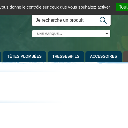
 01 / 06 08 07 98 87
par mail
English version
t vous donne le contrôle sur ceux que vous souhaitez activer
Tout
UNE
MARQUE
...
TÊTES PLOMBÉES
TRESSES/FILS
ACCESSOIRES