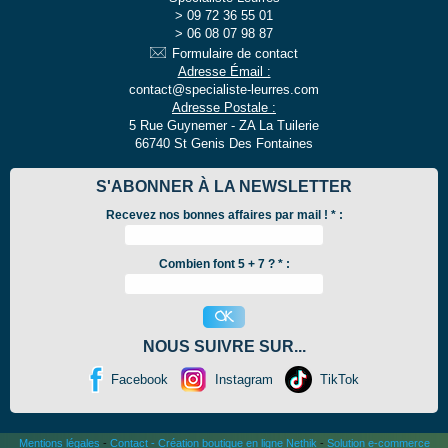
09 72 36 55 01
06 08 07 98 87
Formulaire de contact
Adresse Émail :
contact@specialiste-leurres.com
Adresse Postale :
5 Rue Guynemer - ZA La Tuilerie
66740 St Genis Des Fontaines
S'ABONNER À LA NEWSLETTER
Recevez nos bonnes affaires par mail !
*
:
Combien font 5 + 7 ? * :
NOUS SUIVRE SUR...
Facebook
Instagram
TikTok
Mentions légales
-
Contact
-
Création boutique en ligne Nethik
-
Solution e-commerce