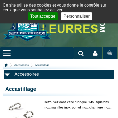
Panneau de gestion des cookies
09 72 36 55 01
06 08 07 98 87
par mail
English version
Ce site utilise des cookies et vous donne le contrôle sur
ceux que vous souhaitez activer
Tout accepter
Personnaliser
Mon compte
MON
PANIER
Accessoires
Accastillage
Accessoires
Accastillage
Retrouvez dans cette rubrique : Mousquetons
inox, manilles inox, pontet inox, charniere inox...