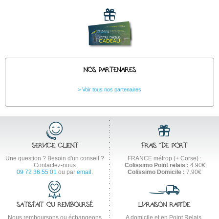
NOS PARTENAIRES
Voir tous nos partenaires
SERVICE CLIENT
FRAIS DE PORT
Une question ? Besoin d'un conseil ?
FRANCE métrop (+ Corse) :
Contactez-nous
Colissimo Point relais :
4.90€
09 72 36 55 01
ou par
email
.
Colissimo Domicile :
7.90€
SATISFAIT OU REMBOURSÉ
LIVRAISON RAPIDE
Nous remboursons ou échangeons
A domicile et en Point Relais.