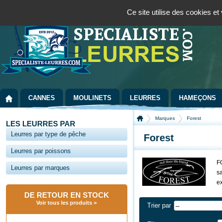
Panneau de gestion des cookies
Bienvenue sur la boutique spécialisée dans la pêche au leurre
09 72 36 55
Ce site utilise des cookies e
CANNES
MOULINETS
LEURRES
HAMEÇONS
Marques
Forest
LES LEURRES PAR
Leurres par type de pêche
Forest
Leurres par poissons
FO
Leurres par marques
sa
ex
DE RETOUR EN STOCK
Voir tous les produits
Trier par