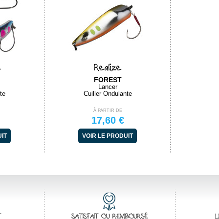
e
Realize
FOREST
Lancer
te
Cuiller Ondulante
À PARTIR DE
17,60 €
UIT
VOIR LE PRODUIT
T
SATISFAIT OU REMBOURSÉ
L