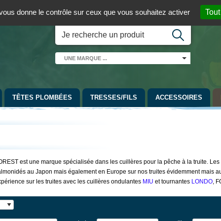
 01 / 06 08 07 98 87
par mail
English version
t vous donne le contrôle sur ceux que vous souhaitez activer
Tout
UNE
MARQUE
...
TÊTES PLOMBÉES
TRESSES/FILS
ACCESSOIRES
REST est une marque spécialisée dans les cuillères pour la pêche à la truite. Les 
lmonidés au Japon mais également en Europe sur nos truites évidemment mais aussi
périence sur les truites avec les cuillères ondulantes
MIU
et tournantes
LONDO
, F