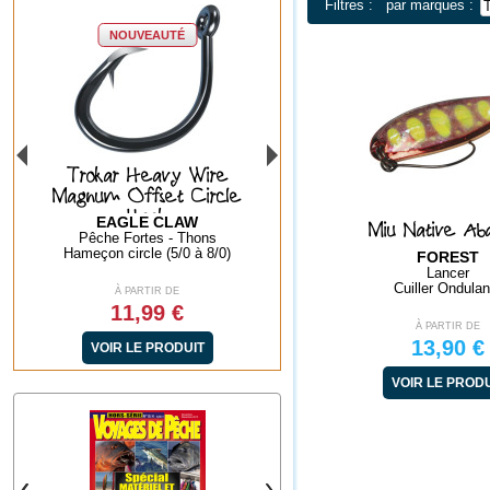
Filtres :
par marques :
re
Pince à vive
Dégorgeoir Plastiqu
rcle
Stylo
FLASHMER
FLASHMER
Miu Native Ab
s
Spéciale vives, rascasses..
Taille unique
8/0)
Pince à dents
Dégorgeoir
FOREST
Lancer
Cuiller Ondulan
À PARTIR DE
À PARTIR DE
7,90 €
0,70 €
À PARTIR DE
13,90 €
VOIR LE PRODUIT
VOIR LE PRODUI
VOIR LE PROD