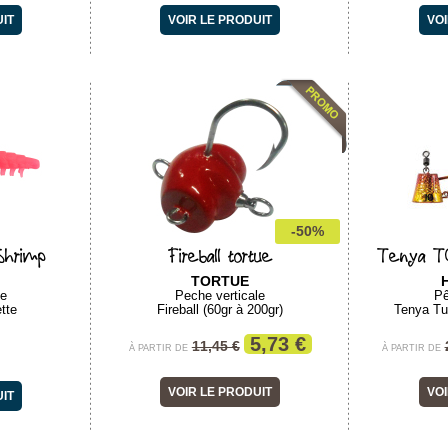
UIT
VOIR LE PRODUIT
VOI
-50%
Shrimp
Fireball tortue
Tenya TG
TORTUE
le
Peche verticale
Pê
tte
Fireball (60gr à 200gr)
Tenya Tu
5,73 €
11,45 €
À PARTIR DE
À PARTIR DE
VOIR LE PRODUIT
VOI
UIT