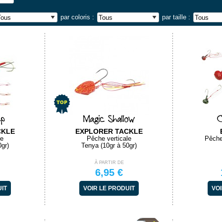
par coloris :
par taille :
ep
Magic Shallow
O
CKLE
EXPLORER TACKLE
le
Pêche verticale
Pêche
0gr)
Tenya (10gr à 50gr)
À PARTIR DE
6,95 €
UIT
VOIR LE PRODUIT
VOI