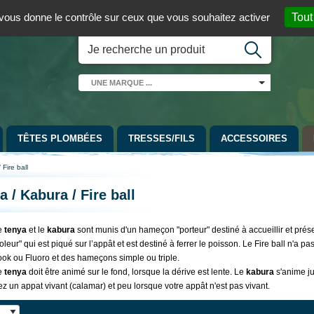
 01 / 06 08 07 98 87
par mail
English version
t vous donne le contrôle sur ceux que vous souhaitez activer
Tout
UNE
MARQUE
...
TÊTES PLOMBÉES
TRESSES/FILS
ACCESSOIRES
Fire ball
 / Kabura / Fire ball
e
tenya
et le
kabura
sont munis d'un hameçon "porteur" destiné à accueillir et pré
oleur" qui est piqué sur l’appât et est destiné à ferrer le poisson.
Le Fire ball n'a pa
ok ou Fluoro et des hameçons simple ou triple.
e
tenya
doit être animé sur le fond, lorsque la dérive est lente. Le
kabura
s'anime ju
z un appat vivant (calamar) et peu lorsque votre appât n'est pas vivant.