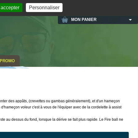
MON COMPTE
 accepter
Personnaliser
MON PANIER
PROMO
senter des appâts, (crevettes ou gambas généralement), et d'un hameçon
s d'hameçon voleur c'est à vous de l'équiper avec de la cordelette à assist
ste au dessus du fond, lorsque la dérive se fait plus rapide. Le Fire ball ne