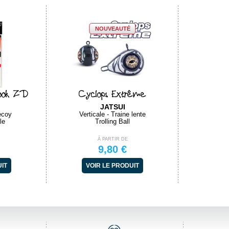
NOUVEAUTÉ
ook ZD
Cyclops Extrême
JATSUI
ecoy
Verticale - Traine lente
le
Trolling Ball
À PARTIR DE
9,80 €
UIT
VOIR LE PRODUIT