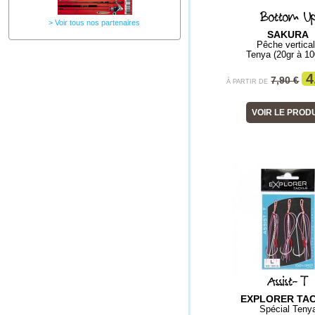
Bottom U
Voir tous nos partenaires
SAKURA
Pêche vertica
Tenya (20gr à 10
4
7,90 €
À PARTIR DE
VOIR LE PROD
Assist-T
EXPLORER TA
Spécial Teny