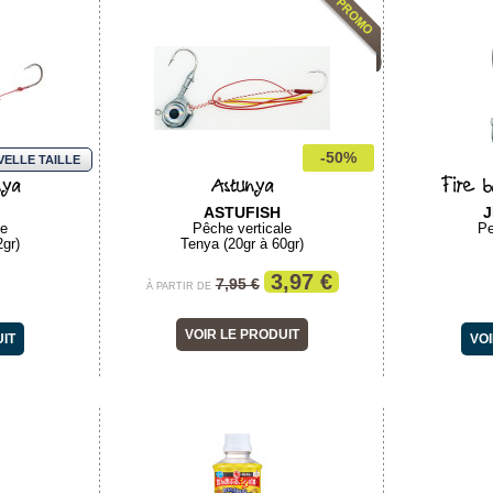
-50%
ELLE TAILLE
nya
Astunya
Fire b
ASTUFISH
J
le
Pêche verticale
Pe
2gr)
Tenya (20gr à 60gr)
3,97 €
7,95 €
À PARTIR DE
VOIR LE PRODUIT
UIT
VOI