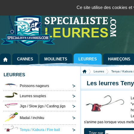
Panneau de gestion des cookies
Bienvenue sur la boutique spécialisée dans la pêche au leurre
09 72 36 55
Ce site utilise des cookies e
CANNES
MOULINETS
LEURRES
HAMEÇONS
Leurres
Tenya / Kabura / 
LEURRES
Les leurres Tenya
Poissons nageurs
Leurres souples
L
"v
Jigs / Slow jigs / Casting jigs
ho
L
Madaï / inchiku
s'anime pas lorsque vous mette
Tenya / Kabura / Fire ball
Trier par