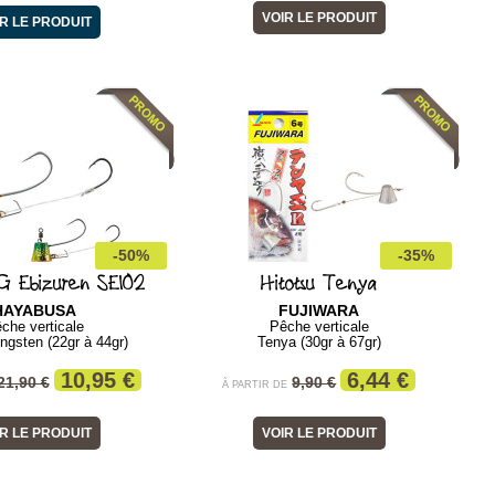
VOIR LE PRODUIT
R LE PRODUIT
-50%
-35%
 Ebizuren SE102
Hitotsu Tenya
HAYABUSA
FUJIWARA
che verticale
Pêche verticale
ngsten (22gr à 44gr)
Tenya (30gr à 67gr)
10,95 €
6,44 €
21,90 €
9,90 €
À PARTIR DE
R LE PRODUIT
VOIR LE PRODUIT