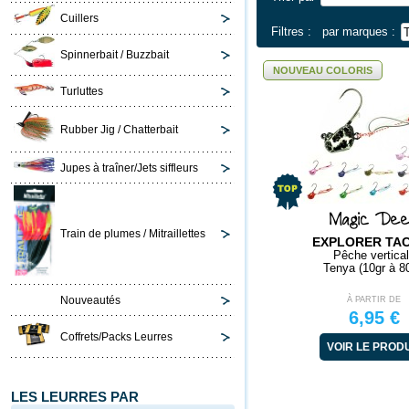
Cuillers
Filtres :
par marques :
Spinnerbait / Buzzbait
NOUVEAU COLORIS
Turluttes
Rubber Jig / Chatterbait
Jupes à traîner/Jets siffleurs
Magic De
Train de plumes / Mitraillettes
EXPLORER TA
Pêche vertica
Tenya (10gr à 8
Nouveautés
À PARTIR DE
6,95 €
Coffrets/Packs Leurres
VOIR LE PROD
LES LEURRES PAR