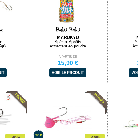
YA
D'Squid 120/160 Pro
Set Samuraï Sabiki Jig
ya
Baku Baku
DAIWA
DAIWA
MARUKYU
Spécial 3 Turluttes
Avec Casting jig
le
Spécial Appâts
S
Bas de ligne montés
Mitraillette Sabiki
5gr)
Attractant en poudre
Att
À PARTIR DE
À PARTIR DE
À PARTIR DE
3,50 €
12,50 €
15,90 €
VOIR LE PRODUIT
VOIR LE PRODUIT
UIT
VOIR LE PRODUIT
VOI
-40%
-40%