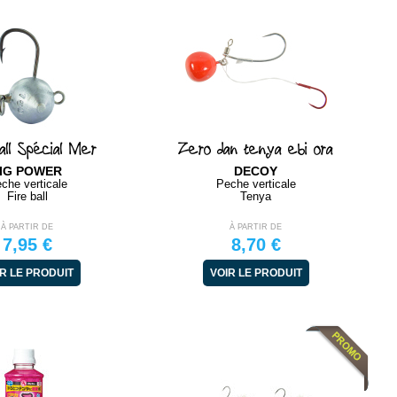
all Spécial Mer
Zero dan tenya ebi ora
IG POWER
DECOY
che verticale
Peche verticale
Fire ball
Tenya
À PARTIR DE
À PARTIR DE
7,95 €
8,70 €
R LE PRODUIT
VOIR LE PRODUIT
NOUVEAU COLORIS