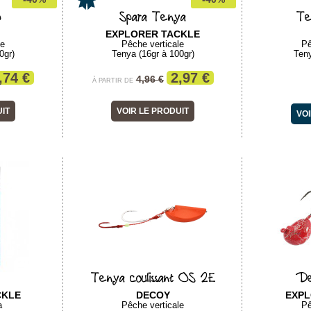
p
Spara Tenya
Te
EXPLORER TACKLE
le
Pêche verticale
Pê
0gr)
Tenya (16gr à 100gr)
Teny
,74 €
2,97 €
4,96 €
À PARTIR DE
UIT
VOIR LE PRODUIT
VOI
Tenya coulissant OS 2E
De
CKLE
DECOY
EXPL
a
Pêche verticale
Pê