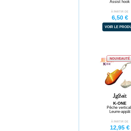
Assist hook
À PARTIR DE
6,50 €
VOIR LE PROD
NOUVEAUTÉ
JigBait
K-ONE
Pêche vertica
Leurre-appât
À PARTIR DE
12,95 €