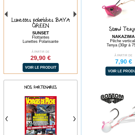
GO
Lunettes polarisées BAYA
Lunettes polarisées BA
GREEN
ICE BLUE
Stand Ten
SUNSET
SUNSET
NAKAZIMA
Flottantes
Flottantes
Pêche vertica
Lunettes Polarisante
Lunettes Polarisante
Tenya (30gr à 7
À PARTIR DE
À PARTIR DE
À PARTIR DE
29,90 €
29,90 €
7,90 €
VOIR LE PRODUIT
VOIR LE PRODUIT
VOIR LE PROD
NOS PARTENAIRES