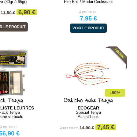
a (30gr à 65gr)
Fire Ball / Madai Coulissant
6,90 €
11,50 €
À PARTIR DE
7,95 €
R LE PRODUIT
VOIR LE PRODUIT
-50%
ack Tenya
Gekicho Assist Tenya
ALISTE LEURRES
ECOGEAR
Pack Tenya
Spécial Tenya
che verticale
Assist hook
7,45 €
14,90 €
À PARTIR DE
À PARTIR DE
56,90 €