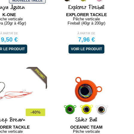
NOUVELLE TAILLE
nya Jigsten
Explorer Fireball
K-ONE
EXPLORER TACKLE
che verticale
Pêche verticale
a (20gr à 45gr)
Fireball (40gr à 200gr)
À PARTIR DE
À PARTIR DE
9,50 €
7,96 €
R LE PRODUIT
VOIR LE PRODUIT
-40%
ep Bream
Slider Ball
ORER TACKLE
OCEANIC TEAM
che verticale
Pêche verticale