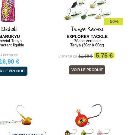
ging
BG Monocoque ARK 2020
Black Minnow 12
-50%
Ebishaki
Tenya Kamou
DAIWA
FIIISH
MARUKYU
EXPLORER TACKLE
Pêches Médium / Fortes
Lancer ou verticale
pécial Tenya
Pêche verticale
Moulinet Spinning
Shad
ractant liquide
Tenya (30gr à 60gr)
À PARTIR DE
À PARTIR DE
5,75 €
11,50 €
À PARTIR DE
269,00 €
9,90 €
À PARTIR DE
16,90 €
VOIR LE PRODUIT
VOIR LE PRODUIT
VOIR LE PRODUIT
R LE PRODUIT