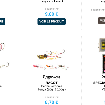
Tenya coulissant
Teny
À PARTIR DE
À PARTIR DE
9,80 €
VOI
UIT
VOIR LE PRODUIT
Ragtenya
P
RAGOT
SPECI
le
Pêche verticale
Tenya (20gr à 100gr)
Pê
À PARTIR DE
8,70 €