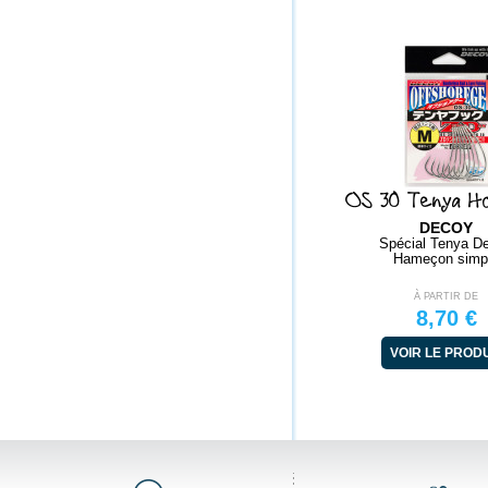
OS 30 Tenya H
DECOY
Spécial Tenya D
Hameçon simp
À PARTIR DE
8,70 €
VOIR LE PROD