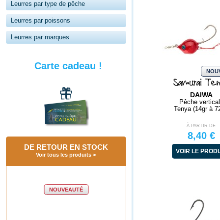
Leurres par type de pêche
Leurres par poissons
Leurres par marques
Carte cadeau !
NOUV
Samurai Te
DAIWA
Pêche vertica
Tenya (14gr à 7
À PARTIR DE
8,40 €
DE RETOUR EN STOCK
VOIR LE PROD
Voir tous les produits
NOUVEAUTÉ
NOUVEAUTÉ