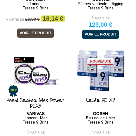
Lancer
Pêches verticale - Jigging
Tresse 9 Brins
Tresse 9 Brins
16,14 €
26,90 €
À PARTIR DE
À PARTIR DE
123,00 €
VOIR LE PRODUIT
VOIR LE PRODUIT
NOUVEAUTÉ
Avani Seabass Max Power
Guidus PE X9
PEX9
VARIVAS
GOSEN
Lancer - Mer
Eau douce / Mer
Tresse 9 Brins
Tresse 9 Brins
À PARTIR DE
À PARTIR DE