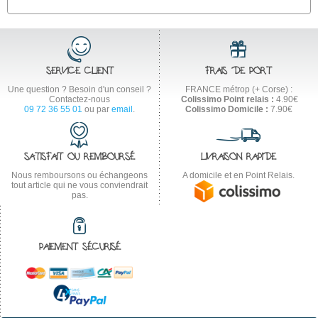
SERVICE CLIENT
FRAIS DE PORT
Une question ? Besoin d'un conseil ?
FRANCE métrop (+ Corse) :
Contactez-nous
Colissimo Point relais :
4.90€
09 72 36 55 01
ou par
email
.
Colissimo Domicile :
7.90€
SATISFAIT OU REMBOURSÉ
LIVRAISON RAPIDE
Nous remboursons ou échangeons
A domicile et en Point Relais.
tout article qui ne vous conviendrait
pas.
PAIEMENT SÉCURISÉ