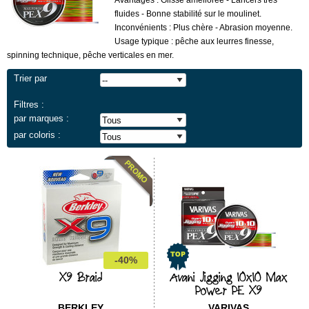
Avantages : Glisse améliorée - Lancers très
fluides - Bonne stabilité sur le moulinet.
Inconvénients : Plus chère - Abrasion moyenne.
Usage typique : pêche aux leurres finesse,
spinning technique, pêche verticales en mer.
Trier par
Filtres :
par marques :
par coloris :
-40%
X9 Braid
Avani Jigging 10x10 Max
Power PE X9
BERKLEY
VARIVAS