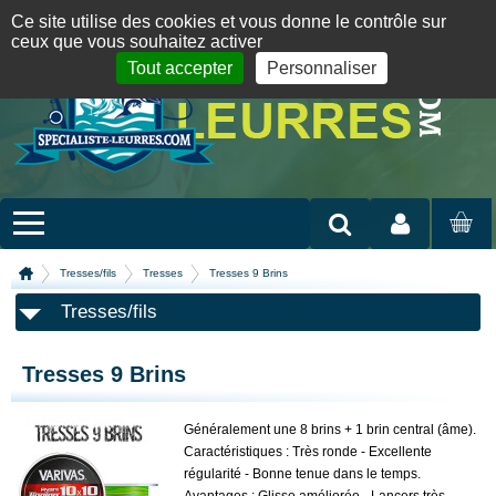
Panneau de gestion des cookies
09 72 36 55 01
06 08 07 98 87
par mail
English version
Ce site utilise des cookies et vous donne le contrôle sur
ceux que vous souhaitez activer
Tout accepter
Personnaliser
Mon compte
MON
PANIER
Tresses/fils
Tresses
Tresses 9 Brins
Tresses/fils
Tresses 9 Brins
Généralement une 8 brins + 1 brin central (âme).
Caractéristiques : Très ronde - Excellente
régularité - Bonne tenue dans le temps.