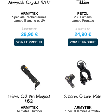
Armytek Crystal WUV
Tikkina
ARMYTEK
PETZL
Spéciale Pêche/Leurres
250 Lumens
Lampe Blanche et UV
Lampe Frontale
À PARTIR DE
À PARTIR DE
29,90 €
24,90 €
VOIR LE PRODUIT
VOIR LE PRODUIT
Prime C2 Pro Magnet
Support Guidon Vélo
USB
ARMYTEK
ARMYTEK
Activités Outdoor
Spécial lampes Armytek