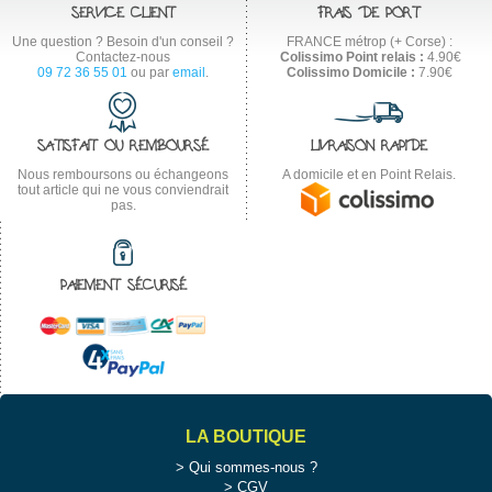
SERVICE CLIENT
FRAIS DE PORT
Une question ? Besoin d'un conseil ?
FRANCE métrop (+ Corse) :
Contactez-nous
Colissimo Point relais :
4.90€
09 72 36 55 01
ou par
email
.
Colissimo Domicile :
7.90€
SATISFAIT OU REMBOURSÉ
LIVRAISON RAPIDE
Nous remboursons ou échangeons
A domicile et en Point Relais.
tout article qui ne vous conviendrait
pas.
PAIEMENT SÉCURISÉ
LA BOUTIQUE
Qui sommes-nous ?
CGV