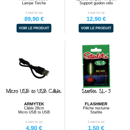
Lampe Torche
Support guidon vélo
À PARTIR DE
À PARTIR DE
89,90 €
12,90 €
VOIR LE PRODUIT
VOIR LE PRODUIT
Micro USB to USB Câble
Starlite SL-3
ARMYTEK
FLASHMER
Câble 28cm
Pêche nocturne
Micro USB to USB
Starlite
À PARTIR DE
À PARTIR DE
4,90 €
1,50 €