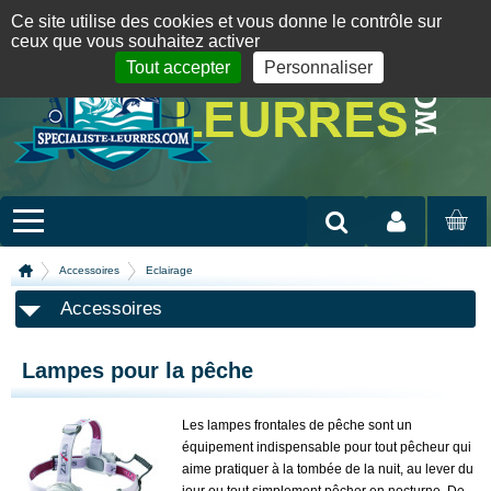
Panneau de gestion des cookies
09 72 36 55 01
06 08 07 98 87
par mail
English version
Ce site utilise des cookies et vous donne le contrôle sur
ceux que vous souhaitez activer
Tout accepter
Personnaliser
Mon compte
MON
PANIER
Accessoires
Eclairage
Accessoires
Lampes pour la pêche
Les lampes frontales de pêche sont un
équipement indispensable pour tout pêcheur qui
aime pratiquer à la tombée de la nuit, au lever du