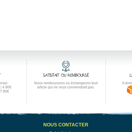
T
SATISFAIT OU REMBOURSÉ
L
rse) :
Nous remboursons ou échangeons tout
A domi
:
4.90€
article qui ne vous conviendrait pas.
7.90€
NOUS CONTACTER