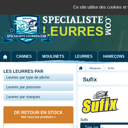
Panneau de gestion des cookies
Bienvenue sur la boutique spécialisée dans la pêche au leurre
09 72 36 55
Ce site utilise des cookies e
CANNES
MOULINETS
LEURRES
HAMEÇONS
Marques
Sufix
LES LEURRES PAR
Leurres par type de pêche
Sufix
Leurres par poissons
Leurres par marques
DE RETOUR EN STOCK
Voir tous les produits
Sufix
Trier par