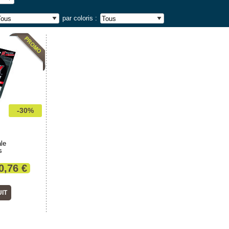
EAUTÉ
par coloris :
arisées BAYA
D'Squid 160 Pro
Set Samuraï 
BLUE
SET
DAIWA
D
-30%
antes
Spécial 3 Turluttes
Avec C
olarisante
Bas de ligne montés
Mitraill
IR DE
À PARTIR DE
À PA
ale
90 €
3,50 €
12
s
 PRODUIT
VOIR LE PRODUIT
VOIR L
0,76 €
UIT