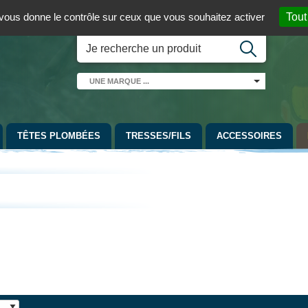
 01 / 06 08 07 98 87
par mail
English version
t vous donne le contrôle sur ceux que vous souhaitez activer
Tout
UNE
MARQUE
...
TÊTES PLOMBÉES
TRESSES/FILS
ACCESSOIRES