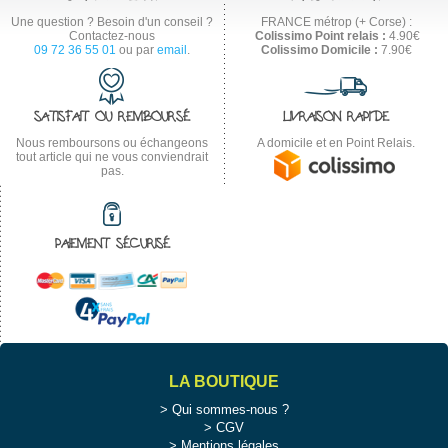
Une question ? Besoin d'un conseil ?
FRANCE métrop (+ Corse) :
Contactez-nous
Colissimo Point relais :
4.90€
09 72 36 55 01
ou par
email
.
Colissimo Domicile :
7.90€
SATISFAIT OU REMBOURSÉ
LIVRAISON RAPIDE
Nous remboursons ou échangeons
A domicile et en Point Relais.
tout article qui ne vous conviendrait
pas.
PAIEMENT SÉCURISÉ
LA BOUTIQUE
Qui sommes-nous ?
CGV
Mentions légales