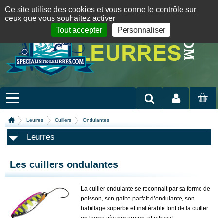
Panneau de gestion des cookies
09 72 36 55 01
06 08 07 98 87
par mail
English version
Ce site utilise des cookies et vous donne le contrôle sur
ceux que vous souhaitez activer
Tout accepter
Personnaliser
Mon compte
MON
PANIER
Leurres
Cuillers
Ondulantes
Leurres
Les cuillers ondulantes
La cuiller ondulante se reconnait par sa forme de
poisson, son galbe parfait d’ondulante, son
habillage superbe et inaltérable font de la cuiller