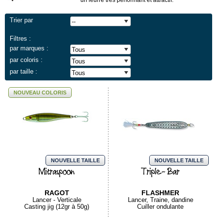
un leurre très performant et attractif.
Trier par
Filtres :
par marques :
par coloris :
par taille :
NOUVEAU COLORIS
NOUVELLE TAILLE
NOUVELLE TAILLE
Mitraspoon
Triple-Bar
RAGOT
FLASHMER
Lancer - Verticale
Lancer, Traine, dandine
Casting jig (12gr à 50g)
Cuiller ondulante