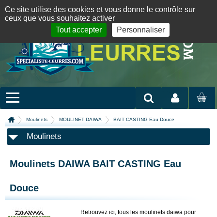
Panneau de gestion des cookies
09 72 36 55 01
06 08 07 98 87
par mail
English version
Ce site utilise des cookies et vous donne le contrôle sur
ceux que vous souhaitez activer
Tout accepter
Personnaliser
Mon compte
MON
PANIER
Moulinets
MOULINET DAIWA
BAIT CASTING Eau Douce
Moulinets
Moulinets DAIWA BAIT CASTING Eau
Douce
Retrouvez ici, tous les moulinets daiwa pour