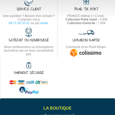
SERVICE CLIENT
FRAIS DE PORT
Une question ? Besoin d'un conseil ?
FRANCE métrop (+ Corse) :
Contactez-nous
Colissimo Point relais :
4.90€
09 72 36 55 01
ou par
email
.
Colissimo Domicile :
7.90€
SATISFAIT OU REMBOURSÉ
LIVRAISON RAPIDE
Nous remboursons ou échangeons
A domicile et en Point Relais.
tout article qui ne vous conviendrait
pas.
PAIEMENT SÉCURISÉ
LA BOUTIQUE