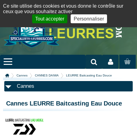
Panneau de gestion des cookies
09 72 36 55 01
06 08 07 98 87
par mail
English version
Ce site utilise des cookies et vous donne le contrôle sur
ceux que vous souhaitez activer
Tout accepter
Personnaliser
Mon compte
MON
PANIER
Cannes
CANNES DAIWA
LEURRE Baitcasting Eau Douce
Cannes
Cannes LEURRE Baitcasting Eau Douce