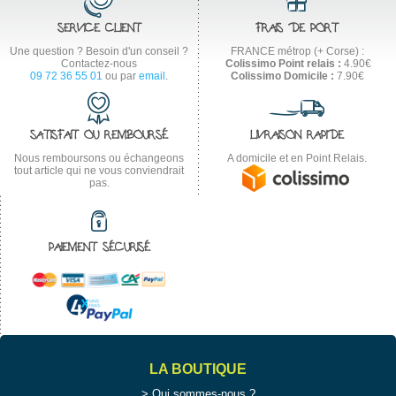
SERVICE CLIENT
FRAIS DE PORT
Une question ? Besoin d'un conseil ?
FRANCE métrop (+ Corse) :
Contactez-nous
Colissimo Point relais :
4.90€
09 72 36 55 01
ou par
email
.
Colissimo Domicile :
7.90€
SATISFAIT OU REMBOURSÉ
LIVRAISON RAPIDE
Nous remboursons ou échangeons
A domicile et en Point Relais.
tout article qui ne vous conviendrait
pas.
PAIEMENT SÉCURISÉ
LA BOUTIQUE
Qui sommes-nous ?