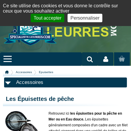
Panneau de gestion des cookies
09 72 36 55 01
06 08 07 98 87
par mail
English version
Ce site utilise des cookies et vous donne le contrôle sur
ceux que vous souhaitez activer
Tout accepter
Personnaliser
Mon compte
MON
PANIER
Accessoires
Epuisettes
Accessoires
Les Épuisettes de pêche
Retrouvez ici
les épuisettes pour la pêche en
Mer ou en Eau douce.
L
es épuisettes
généralement composées d'un cadre avec un filet