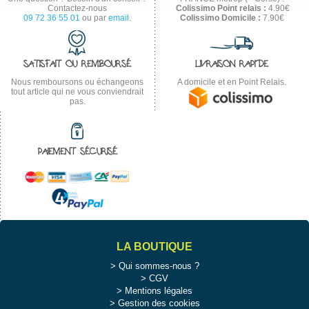
Contactez-nous
Colissimo Point relais :
4.90€
09 72 36 55 01
ou par
email
.
Colissimo Domicile :
7.90€
SATISFAIT OU REMBOURSÉ
LIVRAISON RAPIDE
Nous remboursons ou échangeons
A domicile et en Point Relais.
tout article qui ne vous conviendrait
pas.
PAIEMENT SÉCURISÉ
LA BOUTIQUE
Qui sommes-nous ?
CGV
Mentions légales
Gestion des cookies