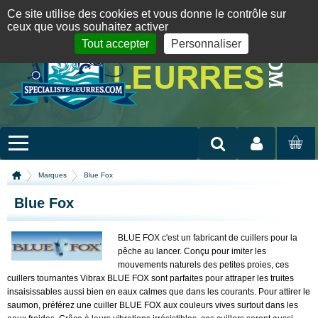
Panneau de gestion des cookies
09 72 36 55 01
06 08 07 98 87
par mail
English version
Ce site utilise des cookies et vous donne le contrôle sur
ceux que vous souhaitez activer
Tout accepter
Personnaliser
Mon compte
MON
PANIER
Marques
Blue Fox
Blue Fox
BLUE FOX c'est un fabricant de cuillers
pour la
pêche au lancer.
Conçu pour imiter les
mouvements naturels des petites proies, ces
cuillers tournantes Vibrax BLUE FOX sont parfaites pour attraper les truites
insaisissables aussi bien en eaux calmes que dans les courants. Pour attirer le
saumon, préférez une cuiller BLUE FOX aux couleurs vives surtout dans les