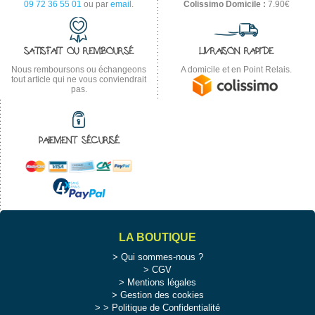
09 72 36 55 01
ou par
email
.
Colissimo Domicile :
7.90€
SATISFAIT OU REMBOURSÉ
LIVRAISON RAPIDE
Nous remboursons ou échangeons
A domicile et en Point Relais.
tout article qui ne vous conviendrait
pas.
PAIEMENT SÉCURISÉ
LA BOUTIQUE
Qui sommes-nous ?
CGV
Mentions légales
Gestion des cookies
>
Politique de Confidentialité