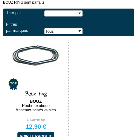
BOUZ RING sont parfaits.
Trier par
Filtres :
par marques :
Bouz ring
BOUZ
Peche exotique
Anneaux brisés ovales
À PARTIR DE
12,90 €
VOIR LE PRODUIT