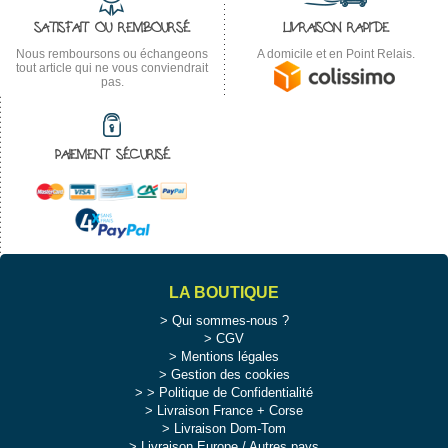
SATISFAIT OU REMBOURSÉ
LIVRAISON RAPIDE
Nous remboursons ou échangeons
A domicile et en Point Relais.
tout article qui ne vous conviendrait
pas.
PAIEMENT SÉCURISÉ
LA BOUTIQUE
Qui sommes-nous ?
CGV
Mentions légales
Gestion des cookies
>
Politique de Confidentialité
Livraison France + Corse
Livraison Dom-Tom
Livraison Europe / Autres pays