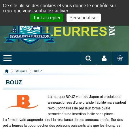
Panneau de gestion des cookies
09 72 36 55 01
06 08 07 98 87
par mail
English version
Ce site utilise des cookies et vous donne le contrôle sur
ceux que vous souhaitez activer
Tout accepter
Personnaliser
Mon compte
MON
PANIER
Marques
BOUZ
BOUZ
La marque BOUZ vient du Japon et produit des
anneaux brisés d’une grande fiabilité mais surtout
révolutionnaires de par leur forme ovale
permettant une insertion facile sans pince.
La forme ovale augmente aussi la résistance de ces anneaux brisés. Sur des
petits leurres fait pour pêcher des poissons puissants tels que les thons, les