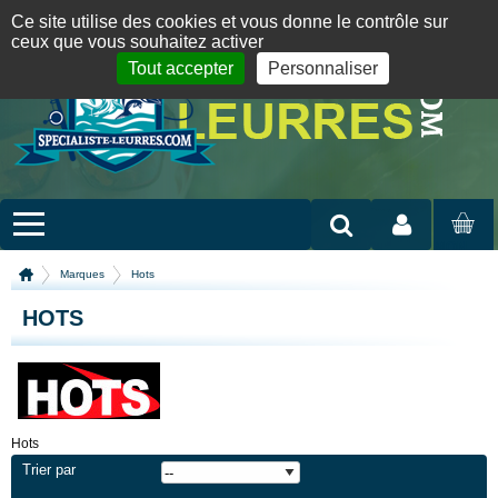
Panneau de gestion des cookies
09 72 36 55 01
06 08 07 98 87
par mail
English version
Ce site utilise des cookies et vous donne le contrôle sur
ceux que vous souhaitez activer
Tout accepter
Personnaliser
Mon compte
MON
PANIER
Marques
Hots
HOTS
Hots
Trier par