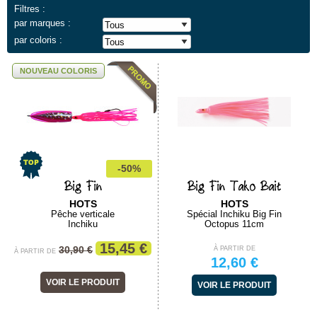
Filtres :
par marques :
par coloris :
NOUVEAU COLORIS
-50%
Big Fin
Big Fin Tako Bait
HOTS
HOTS
Pêche verticale
Spécial Inchiku Big Fin
Inchiku
Octopus 11cm
15,45 €
30,90 €
À PARTIR DE
À PARTIR DE
12,60 €
VOIR LE PRODUIT
VOIR LE PRODUIT