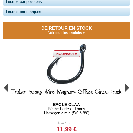
Leurres par poissons
Leurres par marques
DE RETOUR EN STOCK
Voir tous les produits
ircle Hook
Pince à vive
FLASHMER
Spéciale vives, rascasses..
Pince à dents
À PARTIR DE
7,90 €