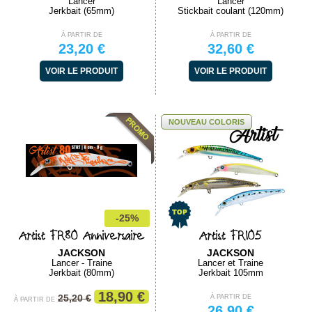
Lancer
Lancer
Jerkbait (65mm)
Stickbait coulant (120mm)
À PARTIR DE
À PARTIR DE
23,20 €
32,60 €
VOIR LE PRODUIT
VOIR LE PRODUIT
NOUVEAU COLORIS
-25%
Artist FR80 Anniversaire
Artist FR105
JACKSON
JACKSON
Lancer - Traine
Lancer et Traine
Jerkbait (80mm)
Jerkbait 105mm
18,90 €
25,20 €
À PARTIR DE
À PARTIR DE
26,90 €