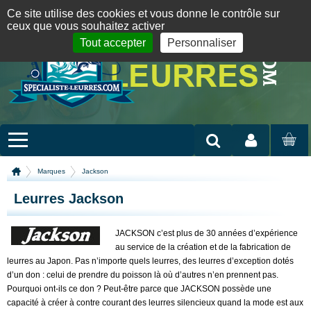
Panneau de gestion des cookies
09 72 36 55 01
06 08 07 98 87
par mail
English version
Ce site utilise des cookies et vous donne le contrôle sur
ceux que vous souhaitez activer
Tout accepter
Personnaliser
Mon compte
MON
PANIER
Marques
Jackson
Leurres Jackson
JACKSON c’est plus de 30 années d’expérience
au service de la création et de la fabrication de
leurres au Japon. Pas n’importe quels leurres, des leurres d’exception dotés
d’un don : celui de prendre du poisson là où d’autres n’en prennent pas.
Pourquoi ont-ils ce don ? Peut-être parce que JACKSON possède une
capacité à créer à contre courant des leurres silencieux quand la mode est aux