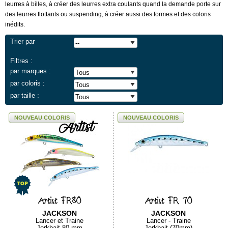
leurres à billes, à créer des leurres extra coulants quand la demande porte sur
des leurres flottants ou suspending, à créer aussi des formes et des coloris
inédits.
Trier par
Filtres :
par marques :
par coloris :
par taille :
NOUVEAU COLORIS
NOUVEAU COLORIS
Artist FR80
Artist FR 70
JACKSON
JACKSON
Lancer et Traine
Lancer - Traine
Jerkbait 80 mm
Jerkbait (70mm)