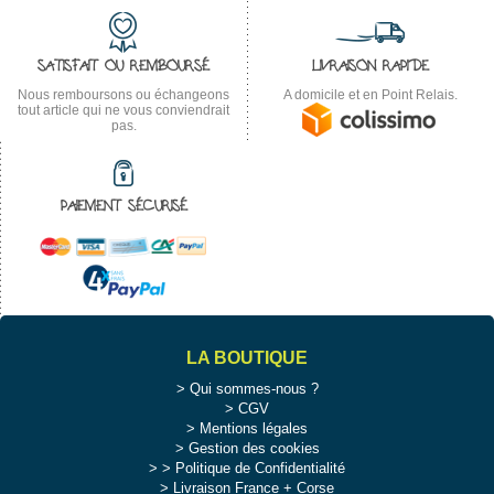
SATISFAIT OU REMBOURSÉ
LIVRAISON RAPIDE
Nous remboursons ou échangeons
A domicile et en Point Relais.
tout article qui ne vous conviendrait
pas.
PAIEMENT SÉCURISÉ
LA BOUTIQUE
Qui sommes-nous ?
CGV
Mentions légales
Gestion des cookies
>
Politique de Confidentialité
Livraison France + Corse