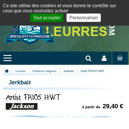
Panneau de gestion des cookies
09 72 36 55 01
06 08 07 98 87
par mail
English version
Ce site utilise des cookies et vous donne le contrôle sur
ceux que vous souhaitez activer
Tout accepter
Personnaliser
Mon compte
MON
PANIER
Leurres
Poissons nageurs
Jerkbait
Artist FR105 HWT
Jerkbait
Artist FR105 HWT
29,40 €
à partir de