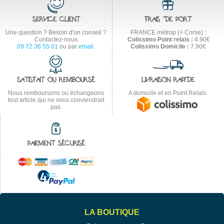
SERVICE CLIENT
FRAIS DE PORT
Une question ? Besoin d'un conseil ?
FRANCE métrop (+ Corse) :
Contactez-nous
Colissimo Point relais :
4.90€
09 72 36 55 01
ou par
email
.
Colissimo Domicile :
7.90€
SATISFAIT OU REMBOURSÉ
LIVRAISON RAPIDE
Nous remboursons ou échangeons
A domicile et en Point Relais.
tout article qui ne vous conviendrait
pas.
PAIEMENT SÉCURISÉ
LA BOUTIQUE