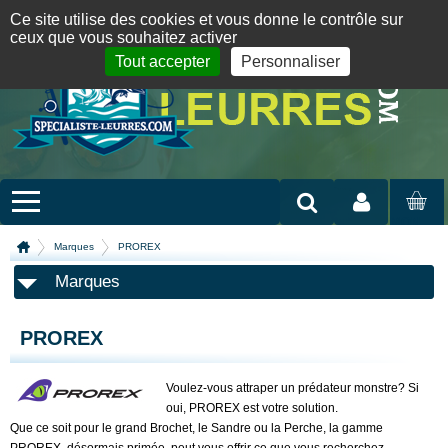
Panneau de gestion des cookies
09 72 36 55 01
06 08 07 98 87
par mail
English version
Ce site utilise des cookies et vous donne le contrôle sur
ceux que vous souhaitez activer
Tout accepter
Personnaliser
Mon compte
MON
PANIER
Marques
PROREX
Marques
PROREX
Voulez-vous attraper un prédateur monstre? Si
oui, PROREX est votre solution.
Que ce soit pour le grand Brochet, le Sandre ou la Perche, la gamme