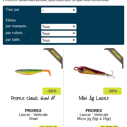
PROREX, désormais primée, peut vous offrir ce que vous recherchez.
Trier par
Filtres :
par marques :
par coloris :
par taille :
-50%
-30%
Prorex classic shad df
Mini Jig Lazer
PROREX
PROREX
Lancer - Verticale
Lancer - Verticale
Shad
Micro jig (5gr à 15gr)