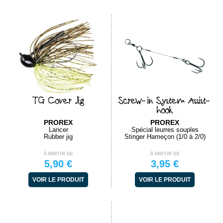
TG Cover Jig
Screw-in System Assist-
hook
PROREX
PROREX
Lancer
Spécial leurres souples
Rubber jig
Stinger Hameçon (1/0 à 2/0)
À PARTIR DE
À PARTIR DE
5,90 €
3,95 €
VOIR LE PRODUIT
VOIR LE PRODUIT