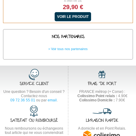
À PARTIR DE
29,90 €
VOIR LE PRODUIT
NOS PARTENAIRES
Voir tous nos partenaires
SERVICE CLIENT
FRAIS DE PORT
Une question ? Besoin d'un conseil ?
FRANCE métrop (+ Corse) :
Contactez-nous
Colissimo Point relais :
4.90€
09 72 36 55 01
ou par
email
.
Colissimo Domicile :
7.90€
SATISFAIT OU REMBOURSÉ
LIVRAISON RAPIDE
Nous remboursons ou échangeons
A domicile et en Point Relais.
tout article qui ne vous conviendrait