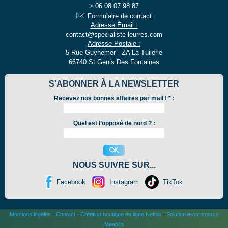
06 08 07 98 87
Formulaire de contact
Adresse Émail :
contact@specialiste-leurres.com
Adresse Postale :
5 Rue Guynemer - ZA La Tuilerie
66740 St Genis Des Fontaines
S'ABONNER À LA NEWSLETTER
Recevez nos bonnes affaires par mail !
*
:
Quel est l’opposé de nord ? :
NOUS SUIVRE SUR...
Facebook
Instagram
TikTok
Mentions légales
-
Contact
-
Création boutique en ligne Nethik
-
Solution e-commerce
Meabilis