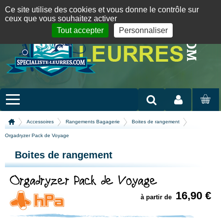
Panneau de gestion des cookies
09 72 36 55 01
06 08 07 98 87
par mail
English version
Ce site utilise des cookies et vous donne le contrôle sur
ceux que vous souhaitez activer
Tout accepter
Personnaliser
Mon compte
MON
PANIER
Accessoires
Rangements Bagagerie
Boites de rangement
Orgadryzer Pack de Voyage
Boites de rangement
Orgadryzer Pack de Voyage
16,90 €
à partir de