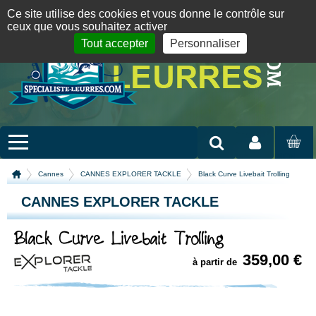
Panneau de gestion des cookies
09 72 36 55 01
06 08 07 98 87
par mail
English version
Ce site utilise des cookies et vous donne le contrôle sur
ceux que vous souhaitez activer
Tout accepter
Personnaliser
Mon compte
MON
PANIER
Cannes
CANNES EXPLORER TACKLE
Black Curve Livebait Trolling
CANNES EXPLORER TACKLE
Black Curve Livebait Trolling
359,00 €
à partir de