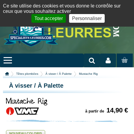
Panneau de gestion des cookies
09 72 36 55 01
06 08 07 98 87
par mail
English version
Ce site utilise des cookies et vous donne le contrôle sur
ceux que vous souhaitez activer
Tout accepter
Personnaliser
Mon compte
MON
PANIER
Têtes plombées
À visser / À Palette
Mustache Rig
À visser / À Palette
Mustache Rig
14,90 €
à partir de
NOUVEAU COLORIS