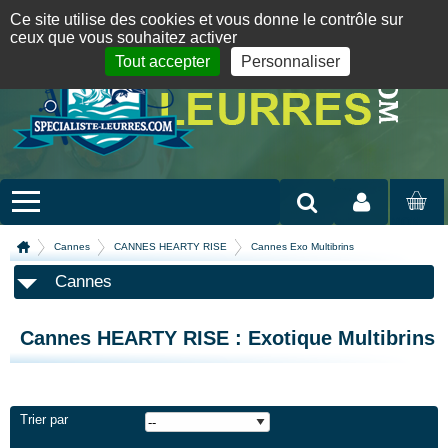
Panneau de gestion des cookies
09 72 36 55 01
06 08 07 98 87
par mail
English version
Ce site utilise des cookies et vous donne le contrôle sur
ceux que vous souhaitez activer
Tout accepter
Personnaliser
Mon compte
MON
PANIER
Cannes
CANNES HEARTY RISE
Cannes Exo Multibrins
Cannes
Cannes HEARTY RISE : Exotique Multibrins
Trier par