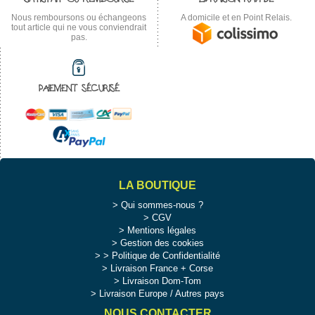
Nous remboursons ou échangeons
A domicile et en Point Relais.
tout article qui ne vous conviendrait
pas.
PAIEMENT SÉCURISÉ
LA BOUTIQUE
Qui sommes-nous ?
CGV
Mentions légales
Gestion des cookies
>
Politique de Confidentialité
Livraison France + Corse
Livraison Dom-Tom
Livraison Europe / Autres pays
NOUS CONTACTER