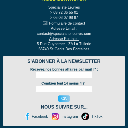
Spécialiste Leurres
09 72 36 55 01
06 08 07 98 87
Formulaire de contact
Adresse Émail :
contact@specialiste-leurres.com
Adresse Postale :
5 Rue Guynemer - ZA La Tuilerie
66740 St Genis Des Fontaines
S'ABONNER À LA NEWSLETTER
Recevez nos bonnes affaires par mail !
*
:
Combien font 14 moins 4 ? :
NOUS SUIVRE SUR...
Facebook
Instagram
TikTok