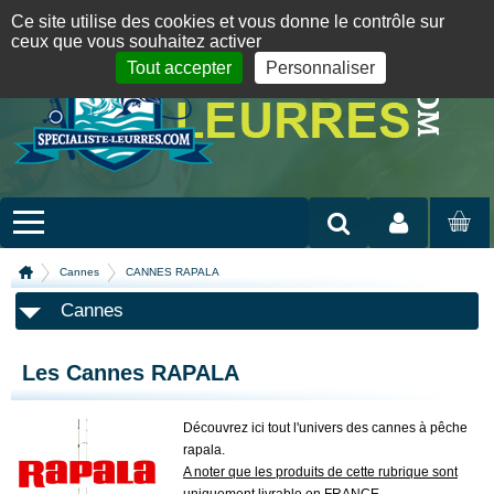
Panneau de gestion des cookies
09 72 36 55 01
06 08 07 98 87
par mail
English version
Ce site utilise des cookies et vous donne le contrôle sur
ceux que vous souhaitez activer
Tout accepter
Personnaliser
Mon compte
MON
PANIER
Cannes
CANNES RAPALA
Cannes
Les Cannes RAPALA
Découvrez ici tout l'univers des cannes à pêche
rapala.
A noter que les produits de cette rubrique sont