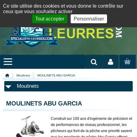
Panneau de gestion des cookies
09 72 36 55 01
06 08 07 98 87
par mail
English version
Ce site utilise des cookies et vous donne le contrôle sur
ceux que vous souhaitez activer
Tout accepter
Personnaliser
Mon compte
MON
PANIER
Moulinets
MOULINETS ABU GARCIA
Moulinets
MOULINETS ABU GARCIA
Construit sur 100 ans d'ingénierie de précision et
de performances de niveau professionnel, les
pêcheurs qui font de la pêche une priorité savent