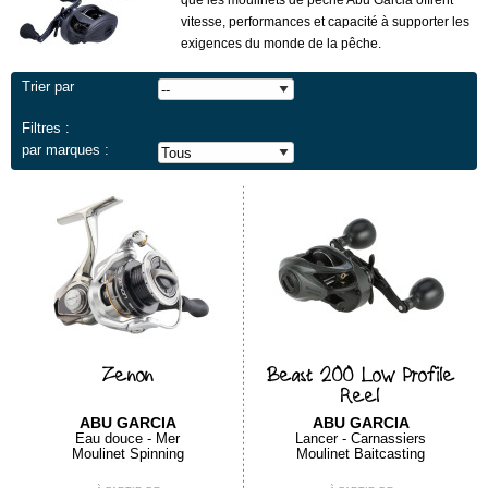
que les moulinets de pêche Abu Garcia offrent
vitesse, performances et capacité à supporter les
exigences du monde de la pêche.
Trier par
Filtres :
par marques :
Zenon
Beast 200 Low Profile
Reel
ABU GARCIA
ABU GARCIA
Eau douce - Mer
Lancer - Carnassiers
Moulinet Spinning
Moulinet Baitcasting