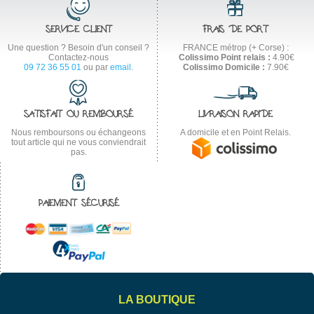
SERVICE CLIENT
FRAIS DE PORT
Une question ? Besoin d'un conseil ?
FRANCE métrop (+ Corse) :
Contactez-nous
Colissimo Point relais :
4.90€
09 72 36 55 01
ou par
email
.
Colissimo Domicile :
7.90€
SATISFAIT OU REMBOURSÉ
LIVRAISON RAPIDE
Nous remboursons ou échangeons
A domicile et en Point Relais.
tout article qui ne vous conviendrait
pas.
PAIEMENT SÉCURISÉ
LA BOUTIQUE